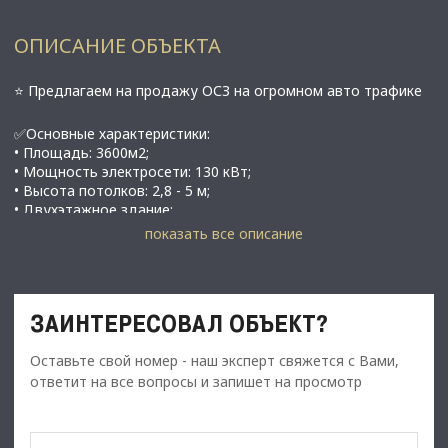
ОПИСАНИЕ ОБЪЕКТА
⭐ Предлагаем на продажу ОСЗ на огромном авто трафике
✅Основные характеристики:
• Площадь: 3600м2;
• Мощность электросети: 130 кВт;
• Высота потолков: 2,8 - 5 м;
• Двухэтажное здание;
• В 10 минутах ходьбы от метро Александра Невского ;
показать все описание
⭐Стоимость, условия сделки:
• Стоимость объекта - 400 000 000 руб.;
ЗАИНТЕРЕСОВАЛ ОБЪЕКТ?
Оставьте свой номер - наш эксперт свяжется с Вами,
✅Описание:
ответит на все вопросы и запишет на просмотр
• Высокий пешеходный и автомобильный трафик;
• Помещение в хорошем состоянии;
• Все коммуникации: телефонные линии, водоснабжение,
канализация, теплоснабжение;