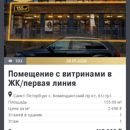
103
28.05.2026
Помещение с витринами в
ЖК/первая линия
Санкт-Петербург г, Комендантский пр-кт, 61стр1
Площадь
155.00 м
²
Цена за м
2 696 ₽
²
Этажей в здании
1
Этаж
1