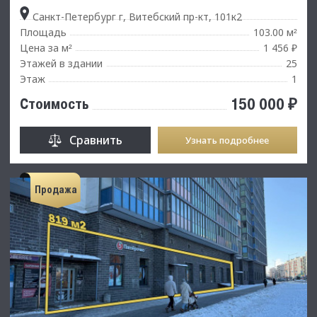
Санкт-Петербург г, Витебский пр-кт, 101к2
Площадь
103.00 м
²
Цена за м
1 456 ₽
²
Этажей в здании
25
Этаж
1
150 000 ₽
Стоимость
Сравнить
Узнать подробнее
Продажа