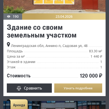
190
23.04.2026
Здание со своим
земельным участком
Ленинградская обл, Аннино п, Садовая ул, 48
Площадь
83.30 м
²
Цена за м
1 440 ₽
²
Этажей в здании
1
Этаж
1
120 000 ₽
Стоимость
Сравнить
Узнать подробнее
Аренда