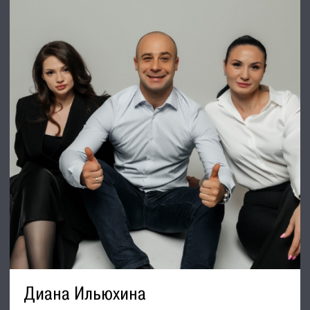
лидирующий эксперт рынка недвижимости Санкт-
Петербурга и Ленинградской области.
Наши агенты закрывают более 300 сделок в год.
Мы строим долгосрочные деловые отношения на основе
принципов честности и качественного сервиса с нашими
клиентами.
⭐ Работая с нами, вы получите:
✅ Высокое качество сопровождения сделки от начала и до
конца;
✅ Широкий спектр сопутствующих услуг;
✅ Оптимизацию ваших расходов при заключении сделки;
✅ Экономию Ваших нервов и времени при переговорах;
✅ Доступ к уникальной базе объектов, многие из которых
отсутствуют в открытой рекламе;
✅ Помогаем оформлять ипотеку!
⭐Заходите в наш профиль, чтобы ознакомиться с нашими
актуальными предложениями!
Если не нашли в нашем профиле то, что Вам подходит –
позвоните ☎, и мы обязательно подберем нужный объект
по самым выгодным условиям на рынке коммерческой
недвижимости!
Диана Ильюхина
⭐ Добавьте объявление в Избранное, чтобы не потерять!