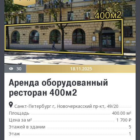
30
18.11.2025
Аренда оборудованный
ресторан 400м2
Санкт-Петербург г, Новочеркасский пр-кт, 49/20
Площадь
400.00 м
²
Цена за м
1 700 ₽
²
Этажей в здании
5
Этаж
1