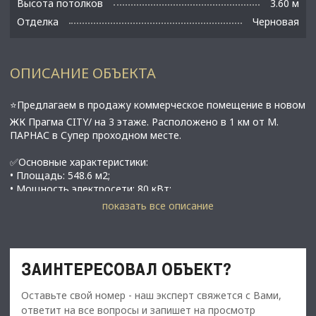
Высота потолков
3.60 м
Отделка
Черновая
ОПИСАНИЕ ОБЪЕКТА
⭐Предлагаем в продажу коммерческое помещение в новом
ЖК Прагма CITY/ на 3 этаже. Расположено в 1 км от М.
ПАРНАС в Супер проходном месте.
✅Основные характеристики:
• Площадь: 548.6 м2;
• Мощность электросети: 80 кВт;
• Высота потолков:3,6 метра;
показать все описание
• Этаж: 3;
• В 10 минутах от метро Парнас;
⭐Стоимость, условия сделки:
ЗАИНТЕРЕСОВАЛ ОБЪЕКТ?
• Стоимость объекта 60 000 000 рублей
• Арендатор - частная школа
Оставьте свой номер - наш эксперт свяжется с Вами,
• Арендная ставка - 452 595 рублей в месяц + КУ
ответит на все вопросы и запишет на просмотр
• Индексация каждый год + 10%