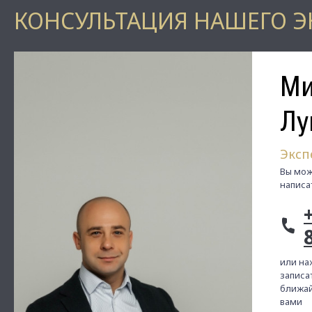
КОНСУЛЬТАЦИЯ НАШЕГО Э
Ми
Лу
Эксп
Вы мож
написа
или на
записат
ближай
вами