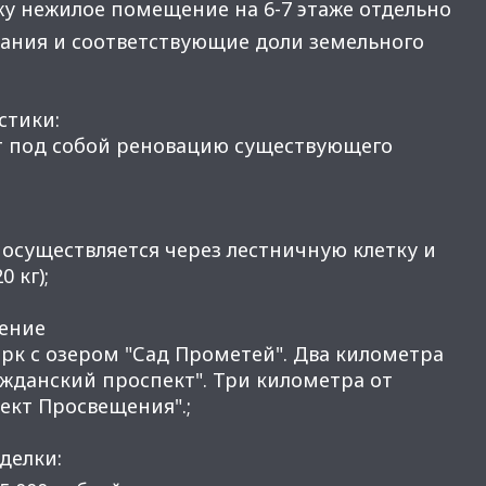
у нежилое помещение на 6-7 этаже отдельно
дания и соответствующие доли земельного
стики:
т под собой реновацию существующего
 осуществляется через лестничную клетку и
 кг);
ление
арк с озером "Сад Прометей". Два километра
ажданский проспект". Три километра от
ект Просвещения".;
делки: