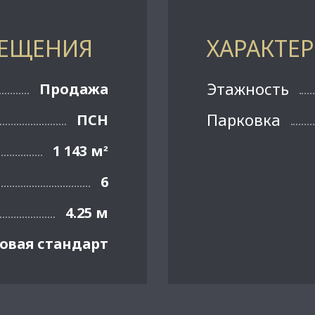
МЕЩЕНИЯ
ХАРАКТЕ
Этажность
Продажа
Парковка
ПСН
1 143 м
²
6
4.25 м
овая стандарт