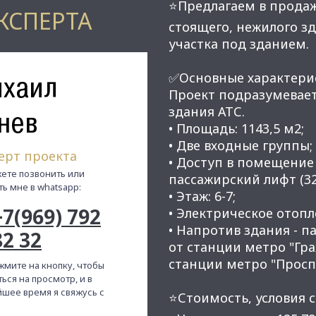
⭐Предлагаем в продаж
КСПЕРТА
стоящего, нежилого з
участка под зданием.
хаил
✅Основные характери
Проект подразумевае
здания АТС.
нев
• Площадь: 1143,5 м2;
• Две входные группы;
ерт проекта
• Доступ в помещение
ете позвонить или
пассажирский лифт (320
ть мне в whatsapp:
• Этаж: 6-7;
+7(969) 792
• Электрическое отоп
• Напротив здания - п
82 32
от станции метро "Гр
станции метро "Просп
жмите на кнопку, чтобы
ься на просмотр, и в
шее время я свяжусь с
⭐Стоимость, условия с