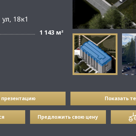
ул, 18к1
1 143 м
²
 презентацию
Показать т
ся
Предложить свою цену