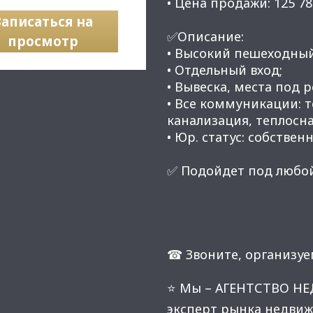
• Цена продажи: 125 78
Записаться на
✅Описание:
просмотр
• Высокий пешеходны
• Отдельный вход;
• Вывеска, места под 
• Все коммуникации: 
канализация, теплосн
• Юр. статус: собственн
✅ Подойдет под любой
☎ Звоните, организуе
⭐ Мы – АГЕНТСТВО Н
эксперт рынка недвиж