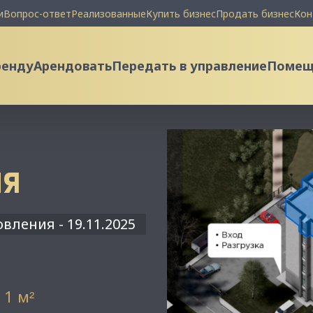
и
Вопрос-ответ
Реализованные
Купить бизнес
Продать бизнес
Кон
ренду
Арендовать
Передать в управление
Помеще
ИЯ
вления - 19.11.2025
 1 м
²