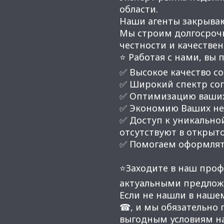
области.
Наши агенты закрывают
Мы строим долгосроч
честности и качестве
⭐ Работая с нами, вы 
✅ Высокое качество со
✅ Широкий спектр соп
✅ Оптимизацию ваших
✅ Экономию Ваших нер
✅ Доступ к уникальной
отсутствуют в открыт
✅ Помогаем оформлят
⭐Заходите в наш проф
актуальными предлож
Если не нашли в наше
☎, и мы обязательно
выгодным условиям н