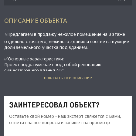
ОПИСАНИЕ ОБЪЕКТА
⭐Предлагаем в продажу нежилое помещение на 3 этаже
отдельно стоящего, нежилого здания и соответствующие
доли земельного участка под зданием.
✅Основные характеристики:
Проект подразумевает под собой реновацию
существующего здания АТС.
• Площадь: 790,2 м2;
показать все описание
• Две входные группы;
• Доступ в помещение осуществляется через лестничную
клетку и пассажирский лифт (320 кг);
• Этаж: 3;
ЗАИНТЕРЕСОВАЛ ОБЪЕКТ?
• Электрическое отопление;
• Помещение будет передано в чистовой отделке;
Оставьте свой номер - наш эксперт свяжется с Вами,
• Напротив здания - парк с озером "Сад Прометей". Два
километра от станции метро "Гражданский проспект". Три
ответит на все вопросы и запишет на просмотр
километра от станции метро "Проспект Просвещения".;