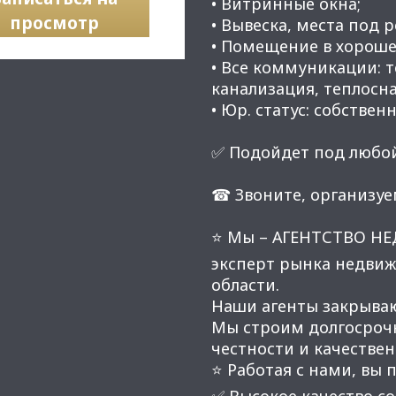
• Витринные окна;
просмотр
• Вывеска, места под 
• Помещение в хороше
• Все коммуникации: 
канализация, теплосн
• Юр. статус: собственн
✅ Подойдет под любой
☎ Звоните, организуе
⭐ Мы – АГЕНТСТВО Н
эксперт рынка недвиж
области.
Наши агенты закрывают
Мы строим долгосроч
честности и качестве
⭐ Работая с нами, вы 
✅ Высокое качество со