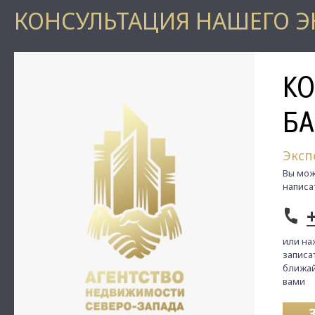
КОНСУЛЬТАЦИЯ НАШЕГО Э
К
БА
Эксп
Вы мож
написа
или на
записат
ближай
вами