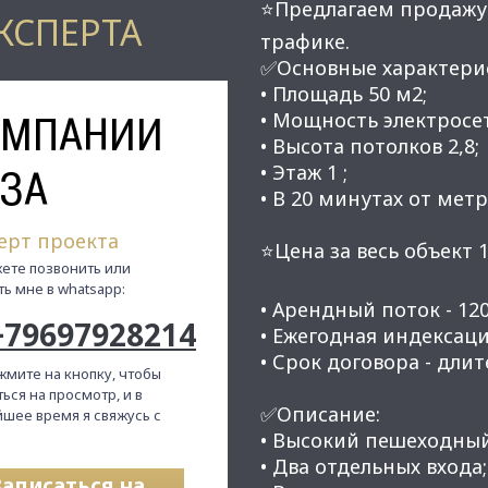
⭐Предлагаем продажу
КСПЕРТА
трафике.
✅Основные характери
• Площадь 50 м2;
ОМПАНИИ
• Мощность электросет
• Высота потолков 2,8;
• Этаж 1 ;
ЗА
• В 20 минутах от мет
ерт проекта
⭐Цена за весь объект 1
ете позвонить или
ть мне в whatsapp:
• Арендный поток - 120 
+79697928214
• Ежегодная индексаци
• Срок договора - длит
жмите на кнопку, чтобы
ься на просмотр, и в
✅Описание:
шее время я свяжусь с
• Высокий пешеходны
• Два отдельных входа;
Записаться на