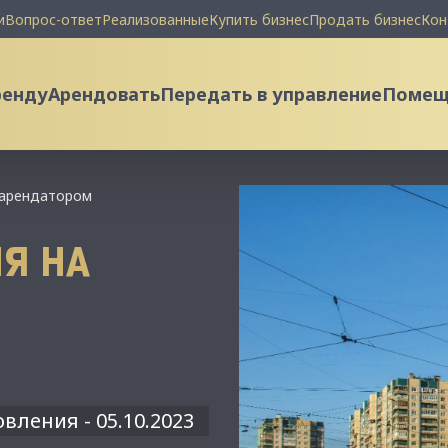
и
Вопрос-ответ
Реализованные
Купить бизнес
Продать бизнес
Кон
ренду
Арендовать
Передать в управление
Помеще
 арендатором
Я НА
вления - 05.10.2023