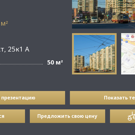
 м
²
т, 25к1 А
50 м
²
 презентацию
Показать т
ся
Предложить свою цену