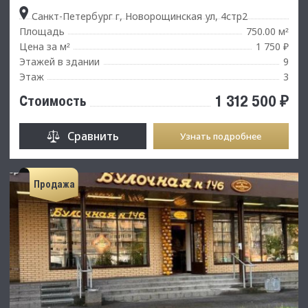
Санкт-Петербург г, Новорощинская ул, 4стр2
Площадь
750.00 м
²
Цена за м
1 750 ₽
²
Этажей в здании
9
Этаж
3
1 312 500 ₽
Стоимость
Сравнить
Узнать подробнее
Продажа