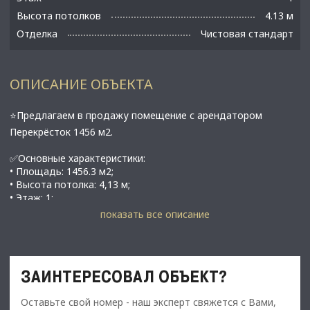
Высота потолков
4.13 м
Отделка
Чистовая стандарт
ОПИСАНИЕ ОБЪЕКТА
⭐Предлагаем в продажу помещение с арендатором
Перекрёсток 1456 м2.
✅Основные характеристики:
• Площадь: 1456.3 м2;
• Высота потолка: 4,13 м;
• Этаж: 1;
• В гп. Новоселье, Ломоносовский р-н.
показать все описание
⭐Стоимость, условия сделки:
• Цена продажи: 180 000 000 рублей.
• Арендатор Перекрёсток
ЗАИНТЕРЕСОВАЛ ОБЪЕКТ?
• 1 год Арендный поток: 1 600 000 рублей;
• 2 год Арендный поток: 1 800 000 рублей;
Оставьте свой номер - наш эксперт свяжется с Вами,
• 3 год Арендный поток: 1 800 000 рублей;