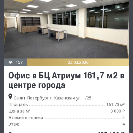
157
23.03.2026
Офис в БЦ Атриум 161,7 м2 в
центре города
Санкт-Петербург г, Казанская ул, 1/25
Площадь
161.70 м
²
Цена за м
3 000 ₽
²
Этажей в здании
5
Этаж
4