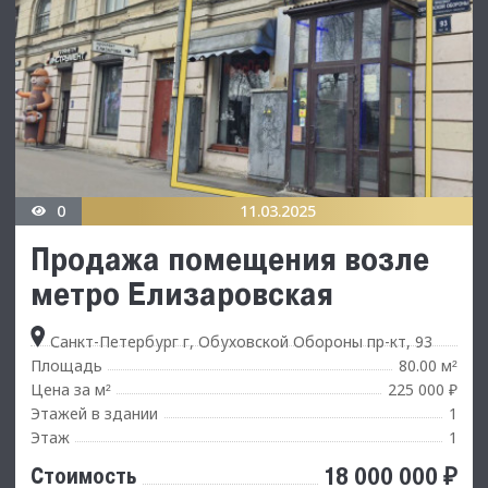
0
11.03.2025
Продажа помещения возлe
метpо Eлизаpoвскaя
Санкт-Петербург г, Обуховской Обороны пр-кт, 93
Площадь
80.00 м
²
Цена за м
225 000 ₽
²
Этажей в здании
1
Этаж
1
18 000 000 ₽
Стоимость