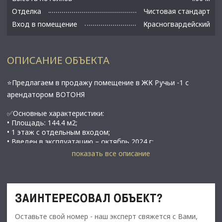
Отделка
Чистовая стандарт
Вход в помещение
Красногвардейский
ОПИСАНИЕ ОБЪЕКТА
⭐Предлагаем в продажу помещение в ЖК Ручьи -1 с
арендатором ВОТОНЯ
✅Основные характеристики:
• Площадь: 144.4 м2;
• 1 этаж с отдельным входом;
• Введен в эксплуатацию – октябрь 2024 г;
• Нет возможности появления конкурентов, т.к. соседних
показать все описание
панельных домах ЛСР сложно разместить торговлю;
• Располагается в Полюстрово, ЖК Ручьи-1 на Северном пр-
те.;
ЗАИНТЕРЕСОВАЛ ОБЪЕКТ?
⭐Стоимость, условия сделки:
• Цена продажи: 31 500 000 рублей;
Оставьте свой номер - наш эксперт свяжется с Вами,
• Арендатор: ВОТОНЯ