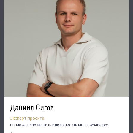
актуальными предложениями!
Если не нашли в нашем профиле то, что Вам подходит –
позвоните ☎, и мы обязательно подберем нужный объект
по самым выгодным условиям на рынке коммерческой
недвижимости!
⭐ Добавьте объявление в Избранное, чтобы не потерять!
С Уважением, Даниил Сигов.
Недвижимость Северо-Запада.
Даниил Сигов
Эксперт проекта
Вы можете позвонить или написать мне в whatsapp: