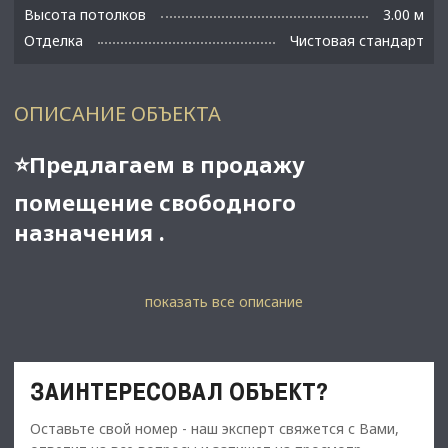
Высота потолков
3.00 м
Отделка
Чистовая стандарт
ОПИСАНИЕ ОБЪЕКТА
⭐Предлагаем в продажу
помещение свободного
назначения .
✅Основные характеристики:
показать все описание
• Площадь: 169,2 м2;
• Мощность электросети: 15 кВт;
• Высота потолков: 3,5 м;
ЗАИНТЕРЕСОВАЛ ОБЪЕКТ?
• Этаж: 1 ;
Оставьте свой номер - наш эксперт свяжется с Вами,
⭐Стоимость, условия сделки: