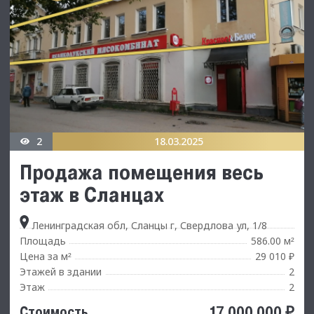
2
18.03.2025
Продажа помещения весь
этаж в Сланцах
Ленинградская обл, Сланцы г, Свердлова ул, 1/8
Площадь
586.00 м
²
Цена за м
29 010 ₽
²
Этажей в здании
2
Этаж
2
17 000 000 ₽
Стоимость