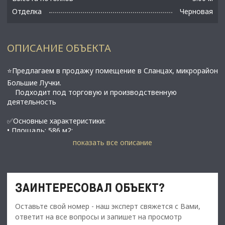
Отделка
Черновая
ОПИСАНИЕ ОБЪЕКТА
⭐Предлагаем в продажу помещение в Сланцах, микрорайон
Большие Лучки.
Подходит под торговую и производственную
деятельность
✅Основные характеристики:
• Площадь: 586 м2;
• Мощность электросети: 15 кВт, возможно увеличение;
показать все описание
• Высота потолков: 3 м;
• Этаж: 2;
• Отопление центральное;
• 2 входа: главный и отдельный с 1 этажа и запасной;
ЗАИНТЕРЕСОВАЛ ОБЪЕКТ?
• Перекрытия железобетон;
• Черновая отделка;
Оставьте свой номер - наш эксперт свяжется с Вами,
• В Сланцах, Ленинградская область;
ответит на все вопросы и запишет на просмотр