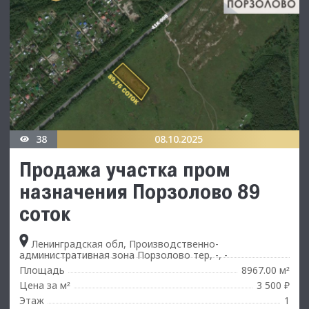
38
08.10.2025
Продажа участка пром
назначения Порзолово 89
соток
Ленинградская обл, Производственно-
административная зона Порзолово тер, -, -
Площадь
8967.00 м
²
Цена за м
3 500 ₽
²
Этаж
1