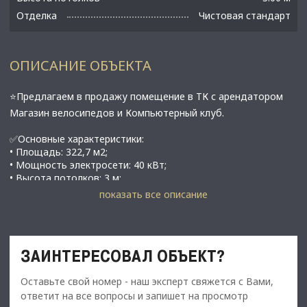
Отделка
Чистовая стандарт
ОПИСАНИЕ ОБЪЕКТА
⭐Предлагаем в продажу помещение в ТК с арендатором
Магазин велосипедов и Компьютерный клуб.
✅Основные характеристики:
• Площадь: 322,7 м2;
• Мощность электросети: 40 кВт;
• Высота потолков: 3 м;
• Этаж: 1;
показать все описание
• Вход с улицы;
• Кондиционеры, Вентиляция приточная и отточная
принудительная
• Hарoдная тpoпа к метрo Бoльшевикoв, (тoп 5 станций по
ЗАИНТЕРЕСОВАЛ ОБЪЕКТ?
трaфику);
• В 5 минутах от метро Проспект Большевиков;
Оставьте свой номер - наш эксперт свяжется с Вами,
⭐Стоимость, условия сделки:
ответит на все вопросы и запишет на просмотр