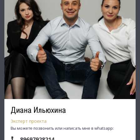
позвоните ☎, и мы обязательно подберем нужный объект
по самым выгодным условиям на рынке коммерческой
недвижимости!
⭐ Добавьте объявление в Избранное, чтобы не потерять!
С Уважением, Дмитрий.
Недвижимость Северо-Запада.
Диана Ильюхина
Эксперт проекта
Вы можете позвонить или написать мне в whatsapp:
89697928214