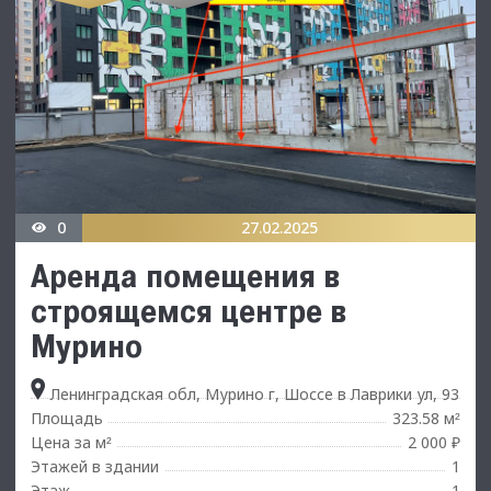
0
27.02.2025
Аренда помещения в
строящемся центре в
Мурино
Ленинградская обл, Мурино г, Шоссе в Лаврики ул, 93
Площадь
323.58 м
²
Цена за м
2 000 ₽
²
Этажей в здании
1
Этаж
1