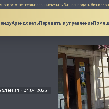
и
Вопрос-ответ
Реализованные
Купить бизнес
Продать бизнес
Кон
ренду
Арендовать
Передать в управление
Помеще
вления - 04.04.2025