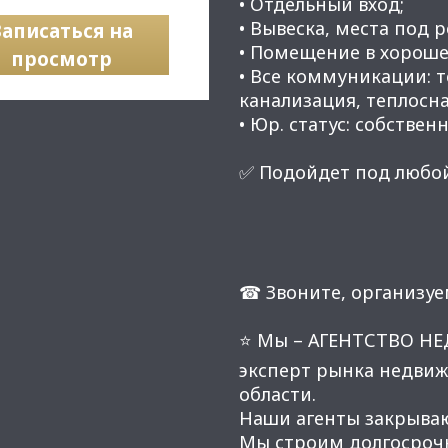
• Отдельный вход;
• Вывеска, места под 
Записаться на
• Помещение в хороше
просмотр
• Все коммуникации: 
канализация, теплосн
• Юр. статус: собственн
✅ Подойдет под любой
☎ Звоните, организуе
⭐ Мы – АГЕНТСТВО Н
эксперт рынка недвиж
области.
Наши агенты закрывают
Мы строим долгосроч