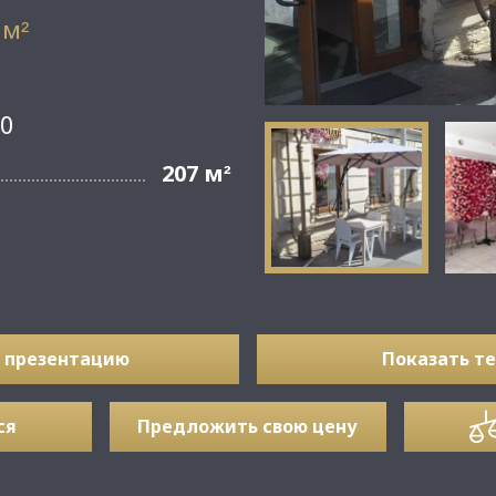
 м
²
50
207 м
²
 презентацию
Показать т
ся
Предложить свою цену