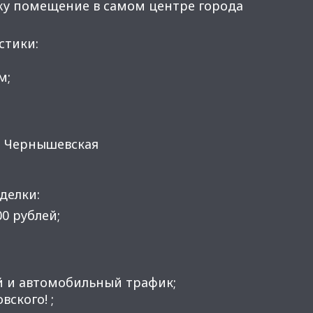
жу помещение в самом центре города
стики:
м;
ро Чернышевская
делки:
00 рублей;
й и автомобильный трафик;
вского! ;