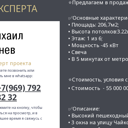
⭐Предлагаем в прода
КСПЕРТА
✅Основные характери
• Площадь: 206,7м2;
хаил
• Высота потолков:3.22
• Этаж: 1 из 6;
• Мощность -45 кВт
нев
• Свеча
• В 5 минутах от мет
ерт проекта
ете позвонить или
ть мне в whatsapp:
⭐Стоимость, условия с
+7(969) 792
• Стоимость - 55 000 0
82 32
жмите на кнопку, чтобы
✅Описание:
ься на просмотр, и в
• Высокий пешеходны
шее время я свяжусь с
• 3 окна на улицу Чайко