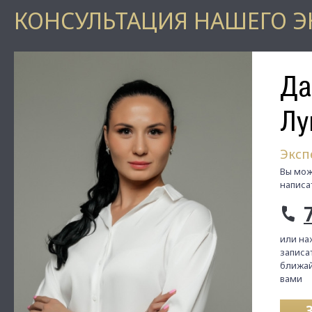
КОНСУЛЬТАЦИЯ НАШЕГО Э
Да
Лу
Эксп
Вы мож
написа
или на
записат
ближай
вами