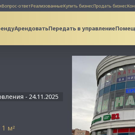
и
Вопрос-ответ
Реализованные
Купить бизнес
Продать бизнес
Кон
ренду
Арендовать
Передать в управление
Помеще
вления - 24.11.2025
 1 м
²