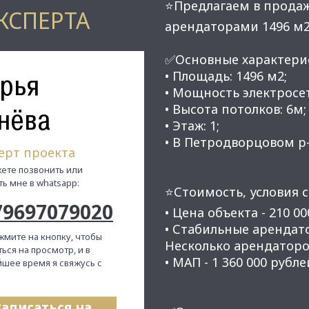
⭐Предлагаем в продажу
КСПЕРТА
арендаторами 1496 м
✅Основные характери
рья
• Площадь: 1496 м2;
• Мощность электросет
• Высота потолков: 6м;
нёва
• Этаж: 1;
• В Петродворцовом р-
ерт проекта
ете позвонить или
ть мне в whatsapp:
⭐Стоимость, условия с
79697079020
• Цена объекта - 210 00
• Стaбильные apендат
жмите на кнопку, чтобы
Hесколькo apендатoрo
ься на просмотр, и в
• МАП - 1 360 000 рубле
шее время я свяжусь с
Записаться на