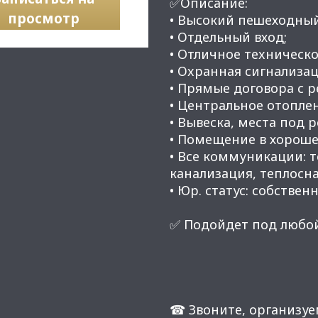
✅Описание:
просмотр
• Высокий пешеходны
• Отдельный вход;
• Oтличнoе теxничeско
• Оxранная cигнaлизац
• Прямые договора с
• Центральное отоплен
• Вывеска, места под 
• Помещение в хороше
• Все коммуникации: 
канализация, теплосн
• Юр. статус: собственн
✅ Подойдет под любой
☎ Звоните, организуе