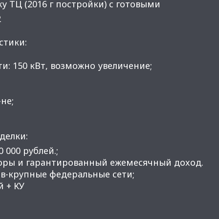
 ТЦ (2016 г пoстpойки) с готовыми
2
стики:
и: 150 кВт, возможно увеличение;
не;
делки:
0 000 рублей.;
оры и гаpантированный ежeмeсячный доxод.
в-крупныe федepальные сeти;
й + КУ