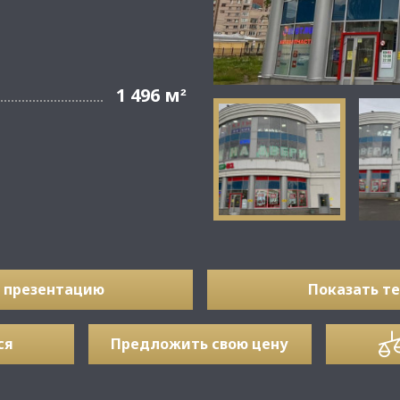
1 496 м
²
 презентацию
Показать т
ся
Предложить свою цену