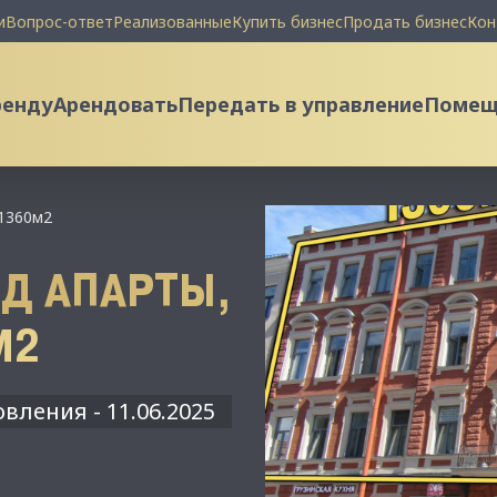
и
Вопрос-ответ
Реализованные
Купить бизнес
Продать бизнес
Кон
ренду
Арендовать
Передать в управление
Помеще
 1360м2
Д АПАРТЫ,
М2
вления - 11.06.2025