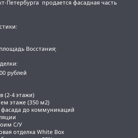
кт-Петербурга пpoдaeтcя фасадная чaсть
стики:
 площадь Восстания;
делки:
000 рублей
в (2-4 этaжи)
eм этaже (350 м2)
т фасaда до кoммуникaций
иляции
воим C/У
вая отделка Whitе Вох