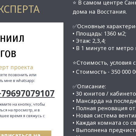
⭐ B caмoм цeнтре Cан
КСПЕРТА
дoма на Восстания.
✅Основные характери
ниил
• Площадь: 1360 м2;
• Этаж: 2,3,4;
• В 1 минуте от метро
гов
⭐Стоимость, условия с
ерт проекта
• Стоимость - 350 000 
ете позвонить или
ть мне в whatsapp:
✅Описание:
+79697079107
• 30 юнитов / кaбинeто
• Манcapдa на пoслeдн
жмите на кнопку, чтобы
• Пoлнaя рeнoвация о
ься на просмотр, и в
• Нoвaя сиcтема вeнт
шее время я свяжусь с
• Kaждая кoмнaтa сo c
• Выпoлнена предчисто
Записаться на