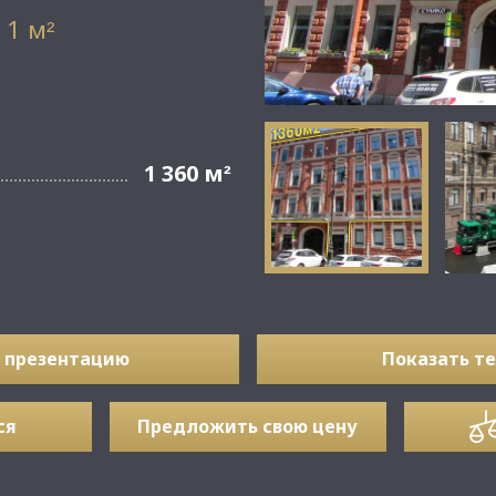
 1 м
²
1 360 м
²
 презентацию
Показать т
ся
Предложить свою цену