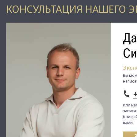
КОНСУЛЬТАЦИЯ НАШЕГО Э
Да
Си
Эксп
Вы мож
написа
или на
записат
ближай
вами