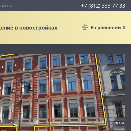
+7 (812) 333 77 33
такты
ние в новостройках
В сравнении
0