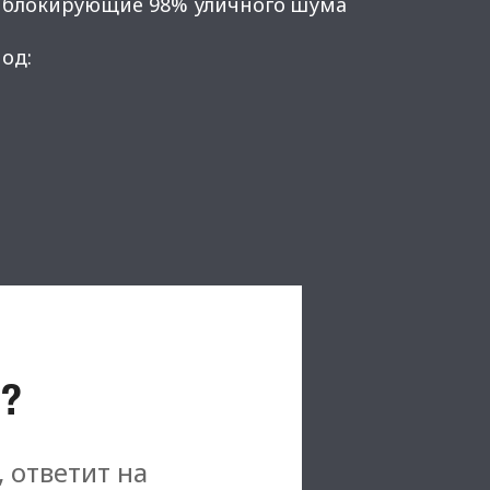
, блокирующие 98% уличного шума
од:
?
, ответит на