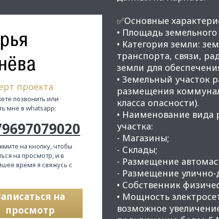
✅Основные характери
рья
• Площадь земельного у
• Категория земли: з
транспорта, связи, р
нёва
земли для обеспечени
• Земельный участок р
ерт проекта
размещения коммуналь
ете позвонить или
класса опасности).
ть мне в whatsapp:
• Наименование вида 
79697079020
участка:
- Магазины;
жмите на кнопку, чтобы
- Склады;
ься на просмотр, и в
- Размещение автомас
шее время я свяжусь с
​​​​​​​- Размещение улич
• Собственник физичес
Записаться на
• Мощность электросет
возможное увеличение
просмотр