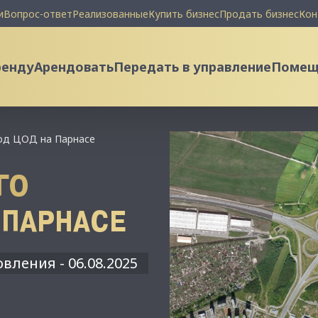
и
Вопрос-ответ
Реализованные
Купить бизнес
Продать бизнес
Кон
ренду
Арендовать
Передать в управление
Помеще
од ЦОД на Парнасе
ГО
 ПАРНАСЕ
вления - 06.08.2025