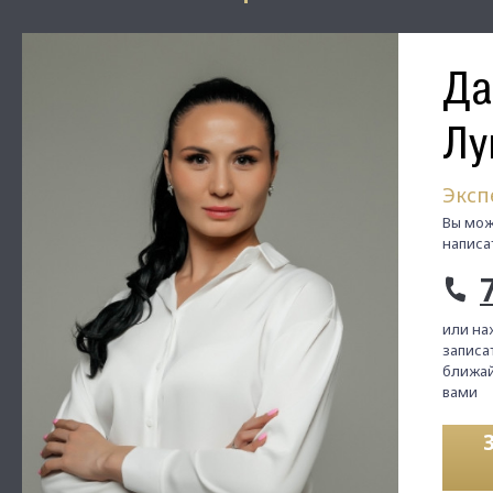
Да
Лу
Эксп
Вы мож
написа
или на
записат
ближай
вами