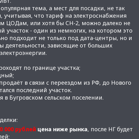
МВт.
опулярная тема, а мест для посадки, не так
ы, учитывая, что тариф на электроснабжения
м ЦОДам, или хотя бы СН-2, можно далеко не
й участок - один из немногих, на котором это
но подходит не только под дата-центры, но и
ы деятельности, зависящие от больших
электроэнергии.
роходят по границе участка;
дный;
продаёт в связи с переездом из РФ, до Нового
стался последний участок.
ся в Бугровском сельском поселении.
делки:
00 000 рублей
цена ниже рынка
, после НГ будет
лей;