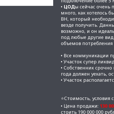
подключение более 5 
•
ЦОД
ы сейчас очень п
много, как хотелось б
ВН, который необходи
везде получить. Данны
возможно, и он идеаль
под любые другие вид
объемов потребления 
• Все коммуникации п
• Участок супер ликви
• Собственник срочно 
года должен уехать, о
• Участок располагает
⭐Стоимость, условия с
• Цена продажи:
130 0
стоить 190 000 000 руб