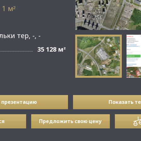
 1 м
²
ки тер, -, -
35 128 м
²
 презентацию
Показать т
ся
Предложить свою цену