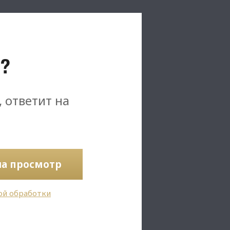
?
, ответит на
на просмотр
ой обработки