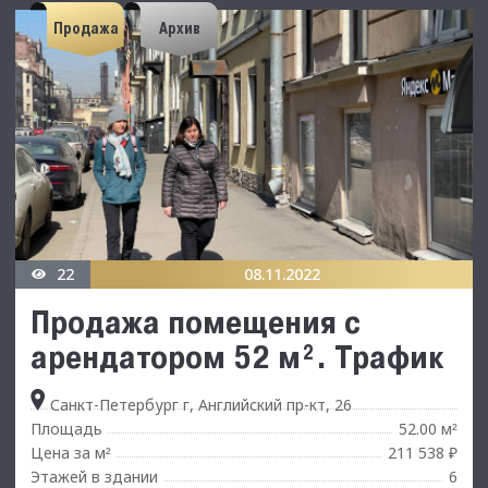
Продажа
Архив
22
08.11.2022
Продажа помещения с
арендатором 52 м². Трафик
Санкт-Петербург г, Английский пр-кт, 26
Площадь
52.00 м
²
Цена за м
211 538 ₽
²
Этажей в здании
6