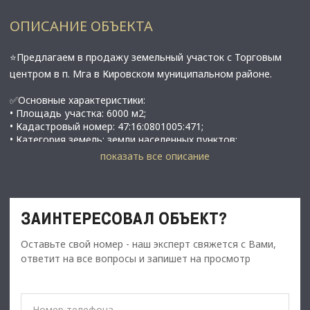
ОПИСАНИЕ ОБЪЕКТА
⭐Предлагаем в продажу земельный участок с Торговым
центром в п. Мга в Кировском муниципальном районе.
✅Основные характеристики:
• Площадь участка: 6000 м2;
• Кадастровый номер: 47:16:0801005:471;
• Категория земель: земли населенных пунктов;
• Виды разрешенного использования: для размещения и
показать все описание
эксплуатации торгово-развлекательных комплексов,
торговый центр;
• Подготовлен проект Торгового комплекса на 1200 м2;
• Подготовлен: градостроительный план, ТУ (кроме газа, но
ЗАИНТЕРЕСОВАЛ ОБЪЕКТ?
газ по границе),
• Эл-во: тех. условия получены и оплачены на 150 кВт,
Оставьте свой номер - наш эксперт свяжется с Вами,
•​​​​​​​ Вода: проведена, но нет договора на потребление.
На участке: произведена отборка грунта, снят
ответит на все вопросы и запишет на просмотр
плодородный слой, сделана отсыпка под заливку плиты.
⭐Стоимость, условия сделки: