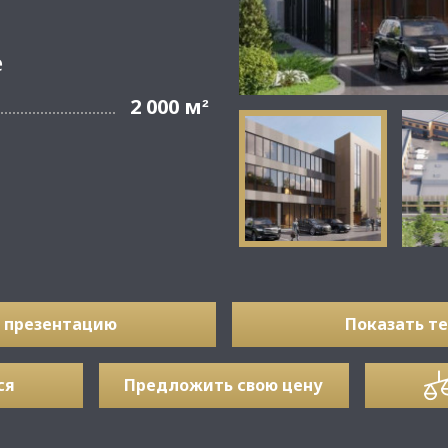
е
2 000 м
²
 презентацию
Показать т
ся
Предложить свою цену