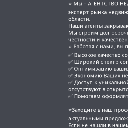
⭐ Мы – АГЕНТСТВО Н
эксперт рынка недвиж
области.
Наши агенты закрывают
Мы строим долгосроч
честности и качестве
⭐ Работая с нами, вы 
✅ Высокое качество со
✅ Широкий спектр соп
✅ Оптимизацию ваших
✅ Экономию Ваших нер
✅ Доступ к уникальной
отсутствуют в открыт
✅ Помогаем оформлят
⭐Заходите в наш проф
актуальными предлож
Если не нашли в наше