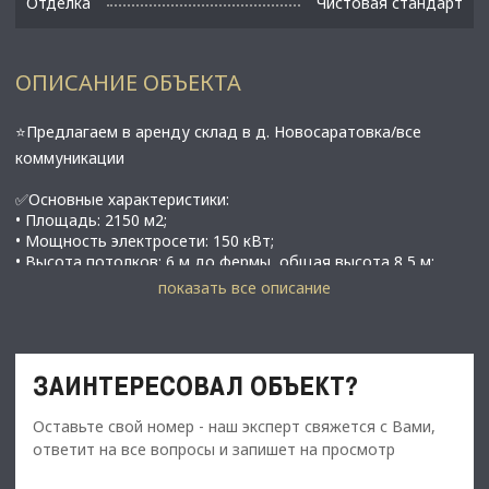
Отделка
Чистовая стандарт
ОПИСАНИЕ ОБЪЕКТА
⭐Предлагаем в аренду склад в д. Новосаратовка/все
коммуникации
✅Основные характеристики:
• Площадь: 2150 м2;
• Мощность электросети: 150 кВт;
• Высота потолков: 6 м до фермы, общая высота 8,5 м;
• Этаж: 1;
показать все описание
• Нагрузка на пол 10 тон;
• Все коммуникации: вода, газ, канализация септик;
• Свердловское городское поселение, Всеволожский район,
Ленинградская область;
ЗАИНТЕРЕСОВАЛ ОБЪЕКТ?
⭐Стоимость, условия сделки:
Оставьте свой номер - наш эксперт свяжется с Вами,
• Арендная ставка - 2 236 000 руб./мес., 1040 руб/м2;
ответит на все вопросы и запишет на просмотр
• Обеспечительный платеж - 100% (2 236 000 руб.);
• Срок договора - длительный (от 11 мес.);