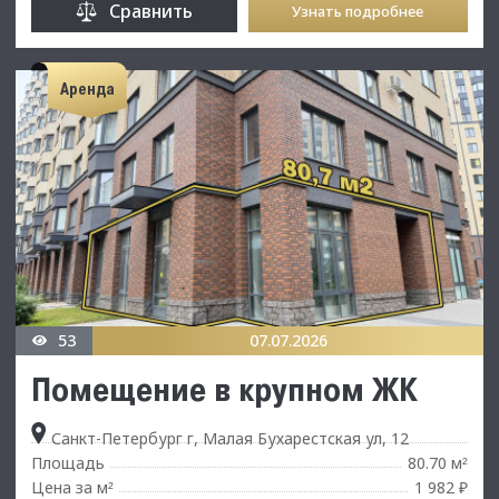
Сравнить
Узнать подробнее
Аренда
53
07.07.2026
Пoмeщениe в крупном ЖК
Санкт-Петербург г, Малая Бухарестская ул, 12
Площадь
80.70 м
²
Цена за м
1 982 ₽
²