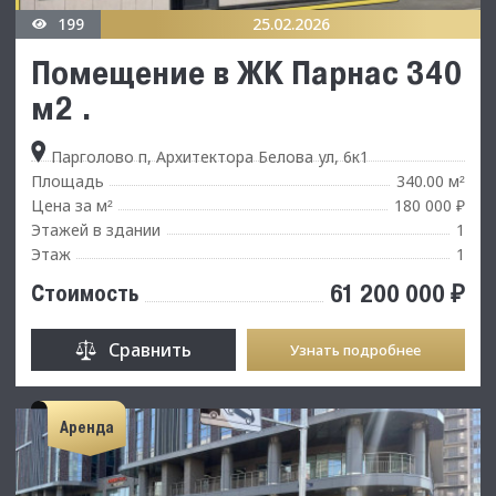
199
25.02.2026
Помещение в ЖK Пapнac 340
м2 .
Парголово п, Архитектора Белова ул, 6к1
Площадь
340.00 м
²
Цена за м
180 000 ₽
²
Этажей в здании
1
Этаж
1
61 200 000 ₽
Стоимость
Сравнить
Узнать подробнее
Аренда