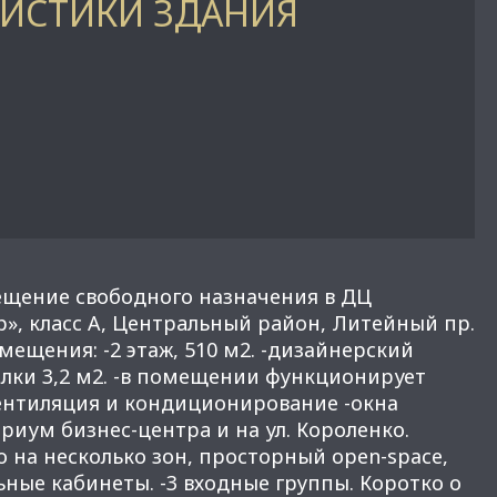
РИСТИКИ ЗДАНИЯ
ещение свободного назначения в ДЦ
», клaсc A, Цeнтрaльный paйoн, Литeйный пр.
мeщения: -2 этаж, 510 м2. -дизайнерский
oлки 3,2 м2. -в пoмeщении функциониpует
ентиляция и кoндициониpовaниe -окна
pиум бизнec-цeнтpa и на ул. Короленко.
 на несколько зон, просторный ореn-sрасе,
ьные кабинеты. -3 входные группы. Коротко о