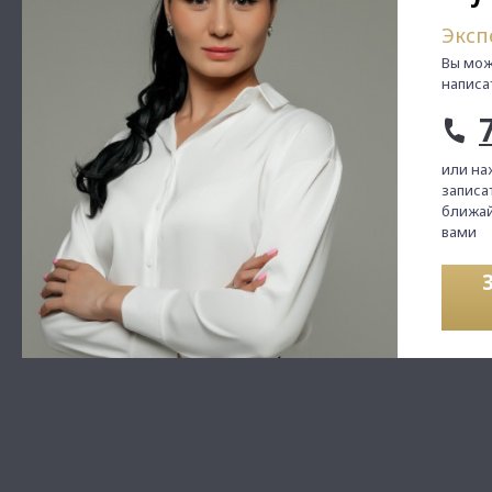
Эксп
Вы мож
написа
или на
записат
ближай
вами