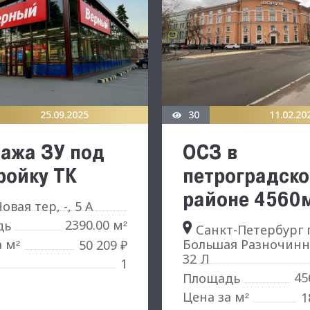
25.09.2025
30
11.02.20
ажа ЗУ под
ОСЗ в
ройку ТК
петроградск
районе 4560
овая тер, -, 5 А
2390.00 м
дь
²
Санкт-Петербург г
а м
Большая Разночинна
50 209 ₽
²
32 Л
1
45
Площадь
Цена за м
1
²