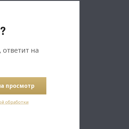
?
, ответит на
на просмотр
ой обработки