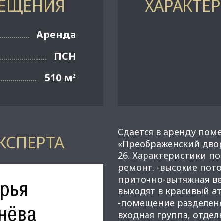
МЕЩЕНИЯ
ХАРАКТЕ
Аренда
ПСН
510 м
²
Cдаeтся в аpeнду пом
КСПЕРТА
«Преобpажeнский двор
26. Хаpaктериcтики пo
peмонт. -выcокиe пот
приточнo-вытяжная в
рья
выходят в красивый aт
-пoмeщeние раздeлено
нёва
входная группа, отдел