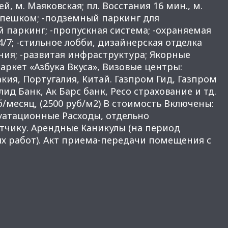
жей, м. Маяковская; пл. Восстания 16 мин., м.
 пешком; -подземный паркинг для
й паркинг; -пропускная система; -охраняемая
4/7; -стильное лобби, дизайнерская отделка
ния; -развитая инфраструктура; Якорные
ркет «Азбука Вкуса», Визовые центры:
кия, Португалия, Китай. Газпром Гид, Газпром
лид Банк, Ак Барс банк, Ресо страхование и тд.
уб/месяц, (2500 руб/м2) В стоимость Включены:
уатационные Расходы, отдельно
етчику. Арендные Каникулы (на период
 работ). Акт приема-передачи помещения с