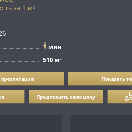
сть за 1 м
²
26
мин
510 м
²
 презентацию
Показать т
ся
Предложить свою цену