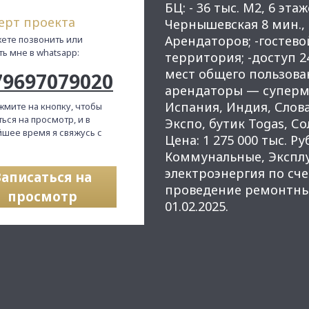
БЦ: - 36 тыс. М2, 6 эта
ерт проекта
Чернышевская 8 мин.,
Арендаторов; -гостево
ете позвонить или
ть мне в whatsapp:
территория; -доступ 2
мест общего пользова
79697079020
арендаторы — суперма
Испания, Индия, Слова
жмите на кнопку, чтобы
ься на просмотр, и в
Экспо, бутик Togas, Со
шее время я свяжусь с
Цена: 1 275 000 тыс. Р
Коммунальные, Экспл
электроэнергия по сч
Записаться на
проведение ремонтных
просмотр
01.02.2025.