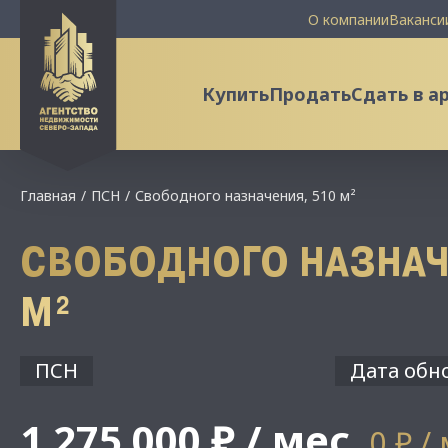
О компании
Ваканси
Купить
Продать
Сдать в а
Главная
ПСН
Свободного назначения, 510 м²
СВОБОДНОГО НАЗНАЧ
М²
ПСН
Дата обно
1 275 000 ₽ / мес
0 ₽ /