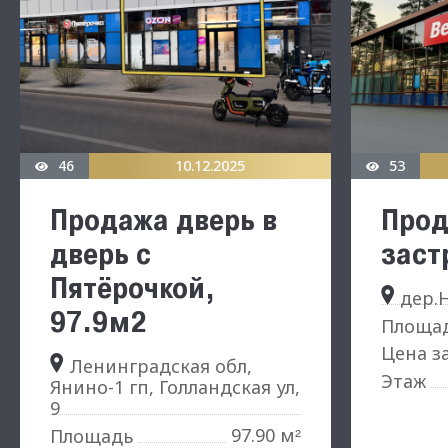
46
10.12.2025
53
Продажа дверь в
Прод
дверь с
заст
Пятёрочкой,
дер.Н
97.9м2
Площа
Цена з
Ленинградская обл,
Этаж
Янино-1 гп, Голландская ул,
9
97.90 м
Площадь
²