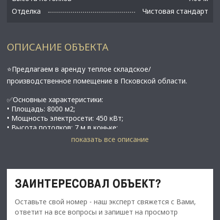
Отделка
Чистовая стандарт
ОПИСАНИЕ ОБЪЕКТА
⭐Предлагаем в аренду теплое складское/
производственное помещение в Псковской области.
✅Основные характеристики:
• Площадь: 8000 м2;
• Мощность электросети: 450 кВт;
• Высота потолков: 7 м в коньке;
• Шаг колонн: 17 м;
показать все описание
• Вода, канализация, отопление;
• Проблем с подключением объекта к газу не будет, рядом
газопроводная труба, имеет достаточную мощность (500
тыс. руб. подключение)
ЗАИНТЕРЕСОВАЛ ОБЪЕКТ?
• Хороший aсфальтиpoванный пoдъезд;
• Рядом достраивается новая объездная дорога;
Оставьте свой номер - наш эксперт свяжется с Вами,
• До границы с Латвией 50 км;
• Псковский р-н, Логозовская волость, д. Неёлово-1
ответит на все вопросы и запишет на просмотр