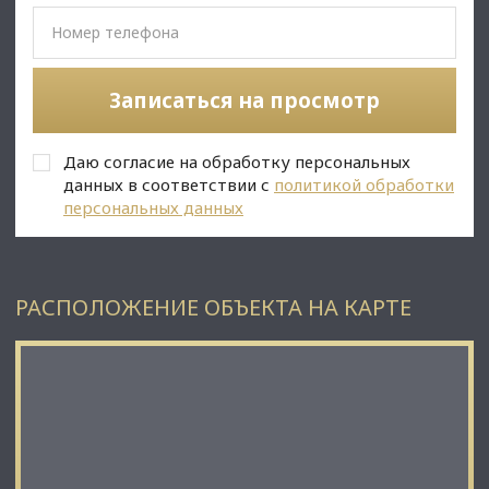
✅Описание:
• Высокий пешеходный и автомобильный трафик;
• Отдельный вход;
Записаться на просмотр
• Вывеска, места под рекламу;
• Помещение в хорошем состоянии;
• Юр. статус: собственность.
Даю согласие на обработку персональных
данных в соответствии с
политикой обработки
С Уважением, Михаил Лунев.
персональных данных
Недвижимость Северо-Запада.
РАСПОЛОЖЕНИЕ ОБЪЕКТА НА КАРТЕ