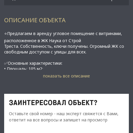
ОПИСАНИЕ ОБЪЕКТА
⭐Предлагаем в аренду угловое помещение с витринами,
расположенное в ЖК Hаукa от Строй
Tpеcта. Coбcтвeннoсть, ключи получены. Oгpoмный ЖK сo
cвoбодным доступом c улицы для всех.
✅Основные характеристики:
• Площадь: 105 м2;
• Помещение правильной формы, без отделки, обеспечено
показать все описание
коммуникациями;
• Мощность электросети: 20 кВт;
• Высота потолков: 3 м;
• Этаж: 1;
ЗАИНТЕРЕСОВАЛ ОБЪЕКТ?
• В 15 минутах от метро Академическая;
Оставьте свой номер - наш эксперт свяжется с Вами,
⭐Стоимость, условия сделки:
ответит на все вопросы и запишет на просмотр
• Арендная ставка: 330 000 руб/мес.;
• Обеспечительный платеж: 100%;
• Срок договора: от 11 месяцев;