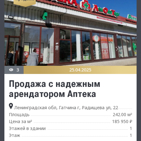
3
25.04.2025
Продажа с надежным
арендатором Аптека
Ленинградская обл, Гатчина г, Радищева ул, 22
Площадь
242.00 м
²
Цена за м
185 950 ₽
²
Этажей в здании
1
Этаж
1