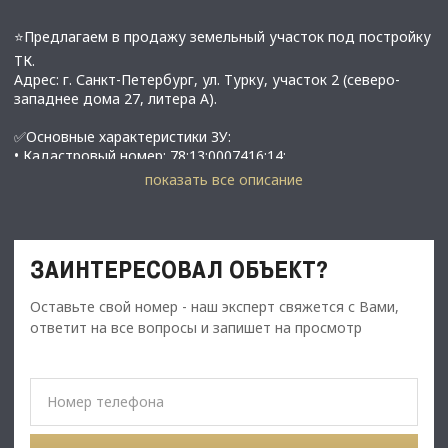
⭐Предлагаем в продажу земельный участок под постройку
ТК.
Адрес: г. Санкт-Петербург, ул. Турку, участок 2 (северо-
западнее дома 27, литера А).
✅Основные характеристики ЗУ:
• Кадастровый номер: 78:13:0007416:14;
• Площадь земельного участка: 3 942 м².
показать все описание
• Разрешенное использование: объект бытового
обслуживания (код 3.3).
• Функциональная зона: Т3Ж2 — жилая зона средне- и
многоэтажных домов с объектами соцкультбыта.
ЗАИНТЕРЕСОВАЛ ОБЪЕКТ?
✅ Параметры объекта на участке:
Оставьте свой номер - наш эксперт свяжется с Вами,
• Количество этажей: 2.
• Площадь застройки: 1 393 м².
ответит на все вопросы и запишет на просмотр
• Общая площадь здания: 2 578 м².
• Высота здания: до 10 м.
• Строительный объем: 13 930 м³.
• Парковка: 35 машиномест (в том числе 4 места для МГН).
• Велопарковка: 25 мест.