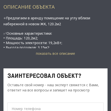
ОПИСАНИЕ ОБЪЕКТА
⭐Предлагаем в аренду помещение на углу вблизи
набережной в новом ЖК, 120.2м2
✅Основные характеристики:
• Площадь: 120,2м2;
• Мощность электросети: 19,2кВт;
• Высота потолков: 3,15м2;
• Этаж: 1;
показать все описание
⭐Стоимость, условия сделки:
• Приветственная арендная ставка на 1 год - 120 000 руб./
ЗАИНТЕРЕСОВАЛ ОБЪЕКТ?
мес.;
• В дальнейшем планируется повышение арендной платы;
Оставьте свой номер - наш эксперт свяжется с Вами,
• Обеспечительный платеж - 100% (120 000 руб.);
ответит на все вопросы и запишет на просмотр
• Срок договора - длительный (от 11 мес.);
✅Описание:
• Высокий пешеходный и автомобильный трафик;