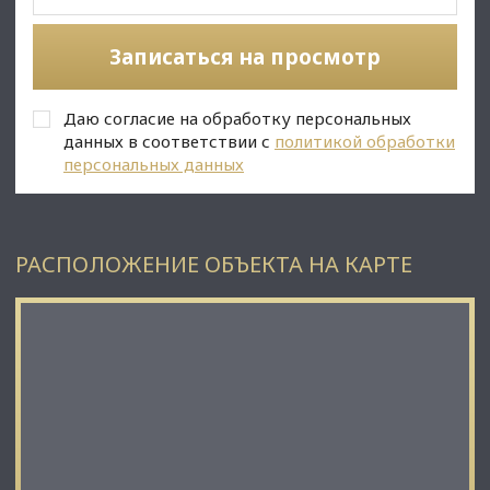
• 2 Отдельных входа;
• Витринные окна;
Записаться на просмотр
• Вывеска, места под рекламу;
• Помещение в хорошем состоянии;
• Все коммуникации: телефонные линии, водоснабжение,
Даю согласие на обработку персональных
канализация, теплоснабжение;
• Юр. статус: собственность.
данных в соответствии с
политикой обработки
персональных данных
✅ Подойдет под любой вид деятельности;
РАСПОЛОЖЕНИЕ ОБЪЕКТА НА КАРТЕ
☎ Звоните, организуем просмотр в удобное Вам время.
⭐ Мы – АГЕНТСТВО НЕДВИЖИМОСТИ СЕВЕРО-ЗАПАДА –
лидирующий эксперт рынка недвижимости Санкт-
Петербурга и Ленинградской области.
Наши агенты закрывают более 300 сделок в год.
Мы строим долгосрочные деловые отношения на основе
принципов честности и качественного сервиса с нашими
клиентами.
⭐ Работая с нами, вы получите: