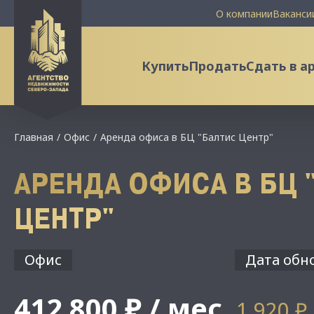
О компании
Ваканси
Купить
Продать
Сдать в а
Главная
Офис
Аренда офиса в БЦ "Балтис Центр"
АРЕНДА ОФИСА В БЦ 
ЦЕНТР"
Офис
Дата обно
412 800 ₽ / мес
1 920 ₽