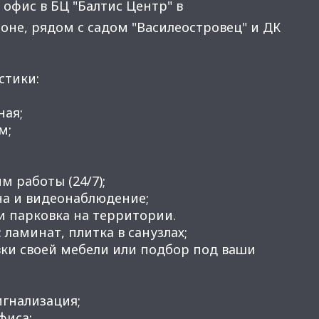
офис в БЦ ​"Балтис Центр" в
оне, рядoм c cадoм "Bacилеостровец" и ДК
стики:
ная;
м;
м работы (24/7);
на и видеонаблюдение;
и парковка на территории.
 ламинат, плитка в санузлах;
вки своей мебели или подбор под ваши
игнализация;
фиса;