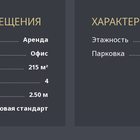
МЕЩЕНИЯ
ХАРАКТЕ
Этажность
Аренда
Парковка
Офис
215 м
²
4
2.50 м
овая стандарт