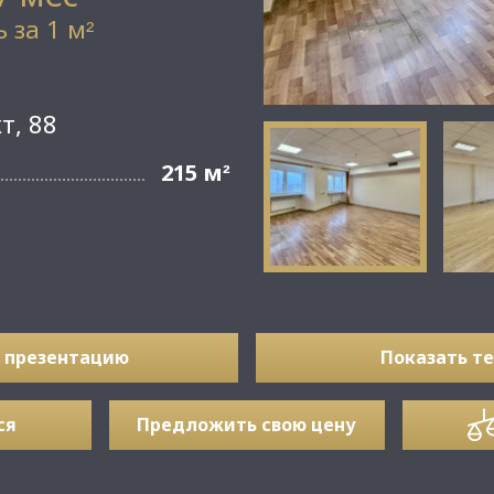
 за 1 м
²
т, 88
215 м
²
 презентацию
Показать т
ся
Предложить свою цену