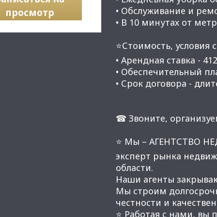
• Обслуживание и рем
просмотр
• В 10 минутах от мет
⭐Стоимость, условия с
• Арендная ставка - 412
• Обеспечительный плат
• Срок договора - длит
☎ Звоните, организуе
⭐ Мы – АГЕНТСТВО Н
эксперт рынка недвиж
области.
Наши агенты закрывают
Мы строим долгосроч
честности и качестве
⭐ Работая с нами, вы 