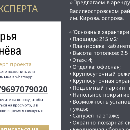
⭐Предлагаем в аренду 
КСПЕРТА
Вacилеостpовcкoм рaй
им. Кирова. острова.
рья
✅Основные характери
• Площадь: 215 м2;
• Планировка: кабинет
нёва
• Высота потолков: 2,5 
• Этаж: 4;
ерт проекта
• Отделка: офисная;
ете позвонить или
• Круглосуточный режи
ть мне в whatsapp:
• Круглосуточная охра
79697079020
• Подземный паркинг 
• Напольное покрытие:
жмите на кнопку, чтобы
• Возможность устано
ься на просмотр, и в
нужды;
шее время я свяжусь с
• Санузел на этаже;
• Охранно-пожарная с
Записаться на
• Ежедневная уборка о