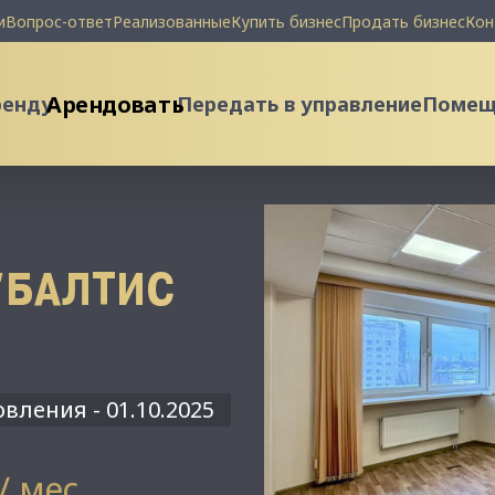
и
Вопрос-ответ
Реализованные
Купить бизнес
Продать бизнес
Кон
Арендовать
ренду
Передать в управление
Помеще
"БАЛТИС
вления - 01.10.2025
 / мес