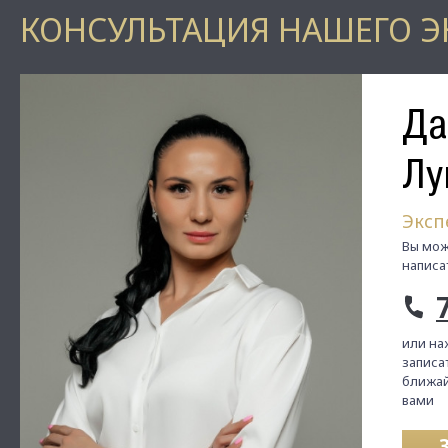
КОНСУЛЬТАЦИЯ НАШЕГО Э
Да
Лу
Эксп
Вы мож
написа
или на
записат
ближай
вами