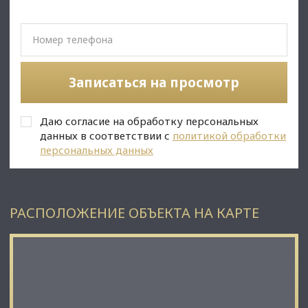
✅Описание:
• Удобное местоположение, пешая доступность метро;
• Светлый просторный офис;
• Много окон;
• Инфраструктура : парковка, охрана, наличие кафе;
• Юр. статус: собственность.
Записаться на просмотр
✅Инфраструктура;
Даю согласие на обработку персональных
данных в соответствии с
политикой обработки
персональных данных
РАСПОЛОЖЕНИЕ ОБЪЕКТА НА КАРТЕ