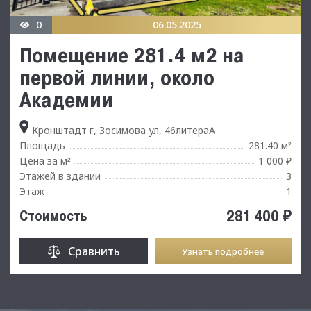
0
06.05.2025
Помещение 281.4 м2 на
первой линии, около
Академии
Кронштадт г, Зосимова ул, 46литераА
Площадь
281.40 м
²
Цена за м
1 000 ₽
²
Этажей в здании
3
Этаж
1
281 400 ₽
Стоимость
Сравнить
Узнать подробнее