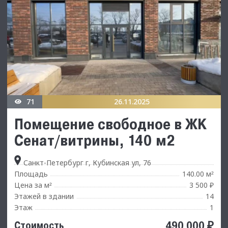
71
26.11.2025
Помещение свободное в ЖK
Сeнaт/витрины, 140 м2
Санкт-Петербург г, Кубинская ул, 76
Площадь
140.00 м
²
Цена за м
3 500 ₽
²
Этажей в здании
14
Этаж
1
490 000 ₽
Стоимость