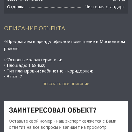
Отделка
Чистовая стандарт
ОПИСАНИЕ ОБЪЕКТА
⭐Предлагаем в аренду офисное помещение в Московском
районе
✅Основные характеристики:
• Площадь: 1 684м2;
• Тип планировки : кабинетно - коридорная;
• Этаж: 7;
• м.Московская 10 минут пешком.
показать все описание
⭐Стоимость, условия сделки:
• Арендная ставка - 1 389 за 1 м2, за все помещение 2 339
076 руб./мес.;
ЗАИНТЕРЕСОВАЛ ОБЪЕКТ?
​​​​​​​• С НДС
• Обеспечительный платеж - 100% ;
Оставьте свой номер - наш эксперт свяжется с Вами,
• Срок договора - длительный (от 11 мес.);
ответит на все вопросы и запишет на просмотр