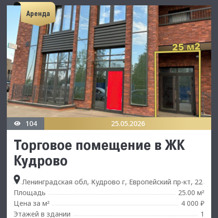
Аренда
104
25.05.2026
Торговое помещение в ЖК
Кудрово
Ленинградская обл, Кудрово г, Европейский пр-кт, 22
Площадь
25.00 м
²
Цена за м
4 000 ₽
²
Этажей в здании
1