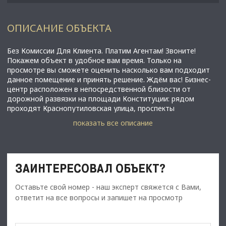
ОПИСАНИЕ ОБЪЕКТА
Без Комиссии Для Клиента. Платим Агентам! Звоните!
Покажем объект в удобное вам время. Только на
просмотре вы сможете оценить насколько вам подходит
данное помещение и принять решение. Ждём вас! Бизнес-
центр расположен в непосредственной близости от
дорожной развязки на площади Конституции: рядом
проходят Краснопутиловская улица, проспекты
Новоизмайловский и Ленинский и другие транспортные
показать все описание
артерии города. — Налоговая: 23. — Лифты: Есть. —
Вентиляция: Приточно-вытяжная. — Кондиционирование:
Центральное. — Безопасность: Контроль доступа,
Видеонаблюдение. — Парковка: Наземная. Описание
помещения: Предлагаем к аренде видовой этаж в БЦ
ЗАИНТЕРЕСОВАЛ ОБЪЕКТ?
Класса А. Состояние подготовка под ремонт с частично
проведенными работами, согласованы арендные каникулы.
Оставьте свой номер - наш эксперт свяжется с Вами,
Отдельный вход. Этаж: 38. Планировка: открытая. Под
ответит на все вопросы и запишет на просмотр
чистовую отделку. Vip-офис. Высота потолка: 2.9м. Тип
налогообложения: С Ндс. Отдельно оплачиваются
коммунальные услуги, эксплуатационные расходы- 201.96