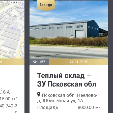
Аренда
4
157
22.01.2026
Теплый склад +
ЗУ Псковская обл
,
16 А
Псковская обл, Неелово-1
16.00 м
²
д, Юбилейная ул, 1А
40 740 ₽
8000.00 м
Площадь
²
5