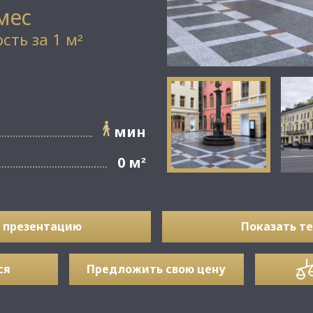
 мес
сть за 1 м
²
мин
0 м
²
 презентацию
Показать т
ся
Предложить свою цену