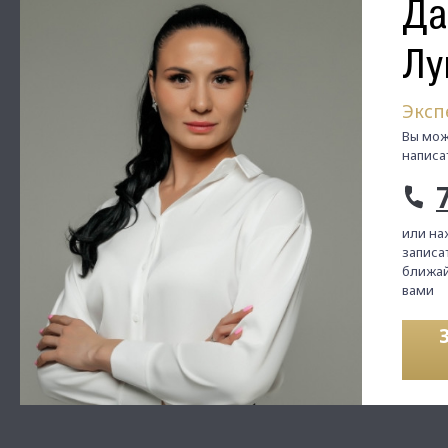
Да
Лу
Эксп
Вы мож
написа
или на
записат
ближай
вами