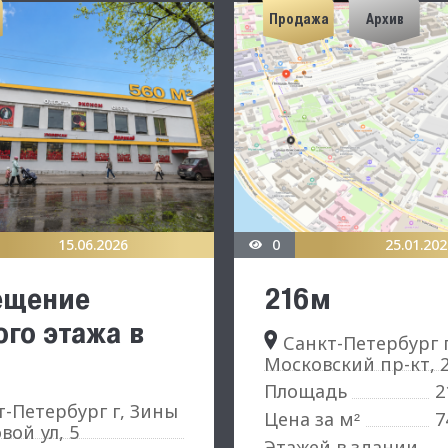
Продажа
Архив
15.06.2026
0
25.01.202
ещение
216м
ого этажа в
Санкт-Петербург г
Московский пр-кт, 2
2
Площадь
-Петербург г, Зины
Цена за м
7
²
вой ул, 5
Этажей в здании