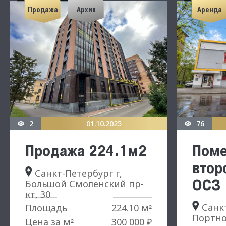
Продажа
Архив
Аренда
2
01.10.2025
76
Продажа 224.1м2
Пом
втор
Санкт-Петербург г,
ОСЗ
Большой Смоленский пр-
кт, 30
Санкт
224.10 м
Площадь
²
Портно
Цена за м
300 000 ₽
²