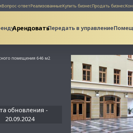
и
Вопрос-ответ
Реализованные
Купить бизнес
Продать бизнес
Кон
Арендовать
ренду
Передать в управление
Помеще
сного помещения 646 м2
та обновления -
20.09.2024