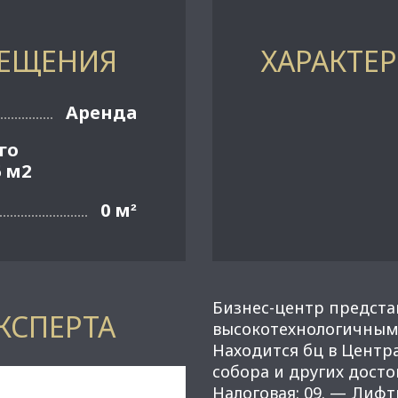
МЕЩЕНИЯ
ХАРАКТЕ
Аренда
го
 м2
0 м
²
Бизнес-центр предста
КСПЕРТА
высокотехнологичным
Находится бц в Центр
собора и других дост
Налоговая: 09. — Лифт