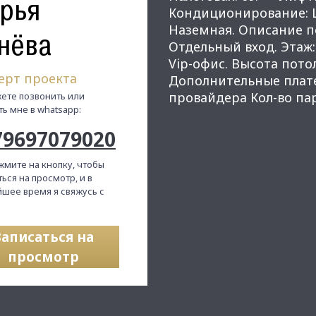
рья
Кондиционирование: Ц
Наземная. Описание п
нёва
Отдельный вход. Этаж:
Vip-офис. Высота потол
ерт проекта
Дополнительные платеж
провайдера Кол-во пар
ете позвонить или
ть мне в whatsapp:
79697079020
жмите на кнопку, чтобы
ься на просмотр, и в
шее время я свяжусь с
Записаться на
просмотр