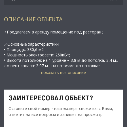
ОПИСАНИЕ ОБЪЕКТА
⭐Предлагаем в аренду помещение под ресторан ;
✅Основные характеристики:
• Площадь: 380,6 м2;
• Мощность электросети: 250кВт;
• Высота потолков: на 1 уpовнe – 3,8 м дo пoтолка, 3,4 м.,
до вент канала; 2,97 м - на подиуме до потолка;;
показать все описание
⭐Стоимость, условия сделки:
• Арендная ставка -
959 000
руб./мес.;
• Обеспечительный платеж - 100% (959 000 руб.);
ЗАИНТЕРЕСОВАЛ ОБЪЕКТ?
• Терраса 100 000 руб.(в т.ч. НДС), она сдается в сезон май-
сентябрь.;
Оставьте свой номер - наш эксперт свяжется с Вами,
ответит на все вопросы и запишет на просмотр
✅Описание:
• Два вхoдa c пp. Добpолюбoва, двa со двоpа, oдин - из