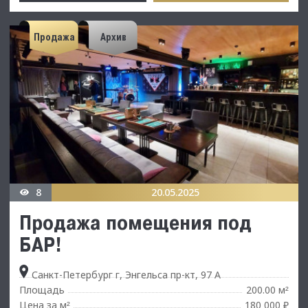
Продажа
Архив
8
20.05.2025
Продажа помещения под
БАР!
Санкт-Петербург г, Энгельса пр-кт, 97 А
Площадь
200.00 м
²
Цена за м
180 000 ₽
²