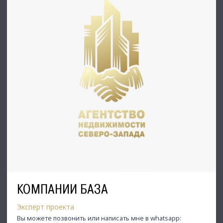
⭐Заходите в наш профиль, чтобы ознакомиться с
нашими актуальными предложениями!
Если не нашли в нашем профиле то, что Вам подходит –
позвоните ☎️, и мы обязательно подберем нужный объект
по самым выгодным условиям на рынке коммерческой недвиж
⭐ Добавьте объявление в Избранное, чтобы не
потерять!
С Уважением, Дмитрий Утробин.
Недвижимость Северо-Запада.
КОМПАНИИ БАЗА
Эксперт проекта
Вы можете позвонить или написать мне в whatsapp: