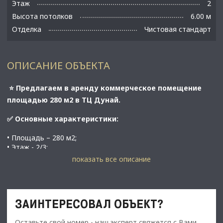
Этаж
2
Высота потолков
6.00 м
Отделка
Чистовая стандарт
ОПИСАНИЕ ОБЪЕКТА
⭐️ Предлагаем в аренду коммерческое помещение
площадью 280 м2 в ТЦ Дунай.
✅ Основные характеристики:
• Площадь – 280 м2;
• Этаж - 2/3;
• Объект – коммерческое помещение (кафе);
показать все описание
• Тип строения - жилое, нежилой фонд.
⭐️ Стоимость, условия сделки:
ЗАИНТЕРЕСОВАЛ ОБЪЕКТ?
• Арендная ставка – 560.000 руб./мес.;
• Обеспечительный платеж - 100%;
Оставьте свой номер - наш эксперт свяжется с Вами,