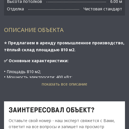
Высота потолков
6.00 м
Отделка
Чистовая стандарт
ОПИСАНИЕ ОБЪЕКТА
⭐ Предлагаем в аренду промышленное производство,
тёплый склад площадью 810 м2.
✅ Основные характеристики:
• Площадь 810 м2;
• Мощность электросети: 400 кВт;
• Высота потолков 6 м;
показать все описание
• Этаж 1;
Охраняемая территория
Видеонаблюдение
ЗАИНТЕРЕСОВАЛ ОБЪЕКТ?
Бесплатный въезд на территорию
Наличие погрузчика
Оставьте свой номер - наш эксперт свяжется с Вами,
Наличие столовой на объекте
Технический персонал на объекте 24/7​​​​​​​
ответит на все вопросы и запишет на просмотр