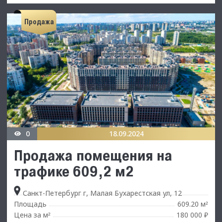
Продажа
0
18.09.2024
Продажа помещения на
трафике 609,2 м2
Санкт-Петербург г, Малая Бухарестская ул, 12
Площадь
609.20 м
²
Цена за м
180 000 ₽
²