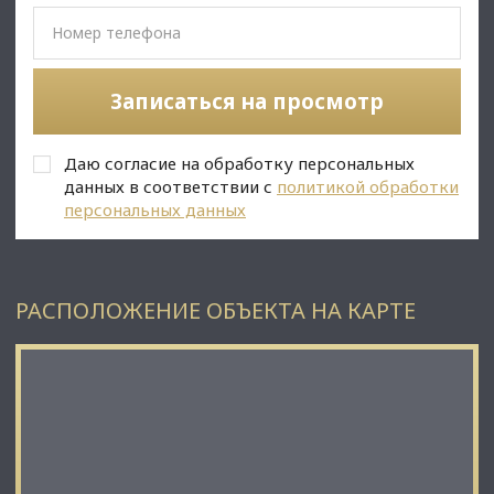
✅Описание:
• Вся необходимая инфраструктура бизнес-центра под
рукой: кафе, переговорные, зоны отдыха;
Записаться на просмотр
• Парковка: подземная- 99 мест, наземная - 28 мест;
Даю согласие на обработку персональных
С Уважением, Михаил Лунев.
данных в соответствии с
политикой обработки
Недвижимость Северо-Запада.
персональных данных
РАСПОЛОЖЕНИЕ ОБЪЕКТА НА КАРТЕ