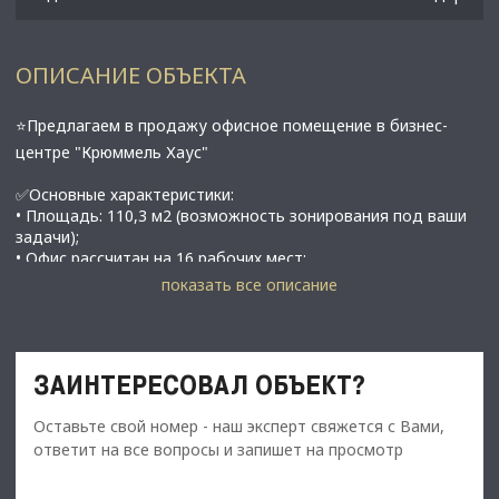
ОПИСАНИЕ ОБЪЕКТА
⭐Предлагаем в продажу офисное помещение в бизнес-
центре "Крюммель Хаус"
✅Основные характеристики:
• Площадь: 110,3 м2 (возможность зонирования под ваши
задачи);
• Офис рассчитан на 16 рабочих мест;
• Мощность электросети: 16 кВт;
показать все описание
• Высота потолков: 3 м;
• Витринное остекление с видом на атриум;
• Этаж: 3;
• Полностью укомплектованное мебелью;
ЗАИНТЕРЕСОВАЛ ОБЪЕКТ?
• Закрытая территория и пропускная система;
• В 15 минутах от метро Горьковская.
Оставьте свой номер - наш эксперт свяжется с Вами,
⭐Стоимость, условия сделки:
ответит на все вопросы и запишет на просмотр
• Цена продажи: 23 000 000 рублей;