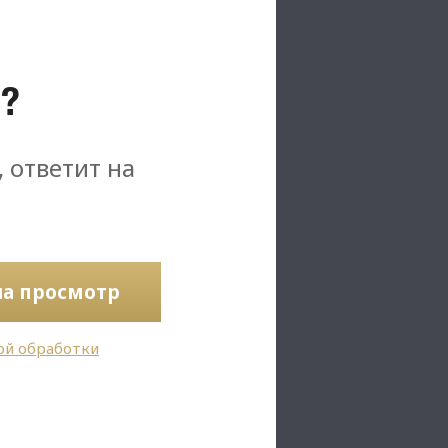
?
, ответит на
на просмотр
ой обработки