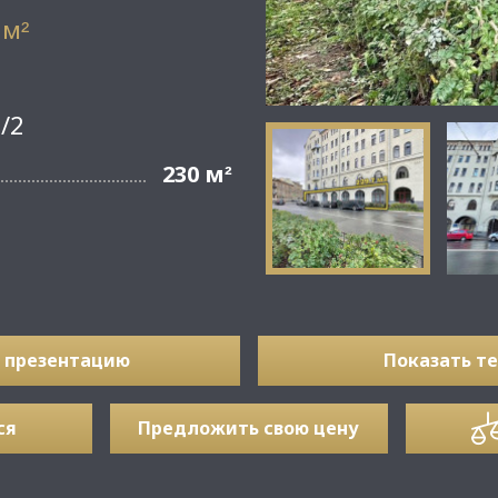
 м
²
/2
230 м
²
 презентацию
Показать т
ся
Предложить свою цену