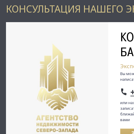
КОНСУЛЬТАЦИЯ НАШЕГО Э
К
БА
Эксп
Вы мож
написа
или на
записат
ближай
вами