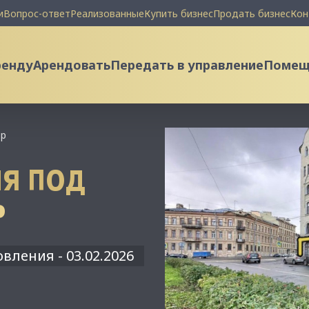
и
Вопрос-ответ
Реализованные
Купить бизнес
Продать бизнес
Кон
ренду
Арендовать
Передать в управление
Помеще
тр
Я ПОД
Р
вления - 03.02.2026