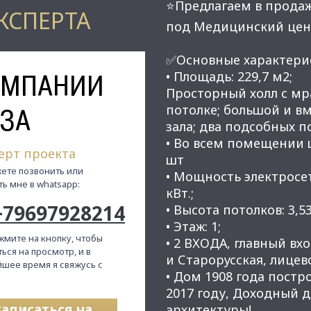
⭐Предлагаем в прода
КСПЕРТА
под Медицинский цен
✅Основные характери
ОМПАНИИ
• Площадь: 229,7 м2;
Просторный холл с мр
потолке; большой и в
ЗА
зала; два подсобных 
• Во всем помещении 
ерт проекта
шт
ете позвонить или
• Мощность электросет
ть мне в whatsapp:
кВт.;
+79697928214
• Высота потолков: 3,53
• Этаж: 1;
жмите на кнопку, чтобы
• 2 ВХОДА, главный в
ься на просмотр, и в
и Старорусская, лицев
шее время я свяжусь с
• Дом 1908 года постр
2017 году, Доходный д
Записаться на
архитектуры!