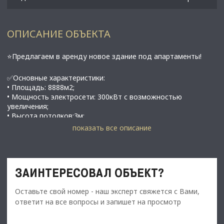
ОПИСАНИЕ ОБЪЕКТА
⭐Предлагаем в аренду новое здание под апартаменты!
✅Основные характеристики:
• Площадь: 8888м2;
• Мощность электросети: 300кВт с возможностью
увеличения;
• Высота потолков:3м;
• Этаж: 1-7;
показать все описание
⭐Стоимость, условия сделки:
• Арендная ставка -12 905 000 руб./мес.;
• Обеспечительный платеж - 100% (12 905 000руб.);
ЗАИНТЕРЕСОВАЛ ОБЪЕКТ?
• Срок договора - длительный (от 11 мес.);
Оставьте свой номер - наш эксперт свяжется с Вами,
✅Описание:
ответит на все вопросы и запишет на просмотр
• Высокий пешеходный и автомобильный трафик;
• Отдельный вход;
• Своя котельная;