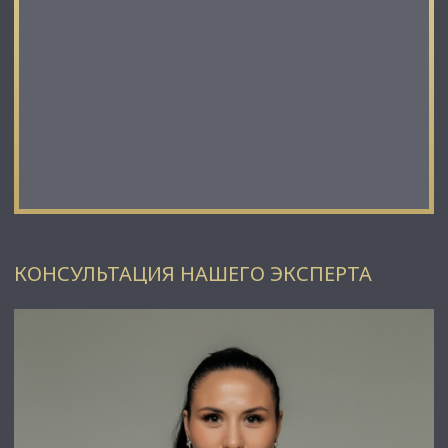
✅ Широкий спектр сопутствующих услуг;
✅ Оптимизацию ваших расходов при заключении сделки;
✅ Экономию Ваших нервов и времени при переговорах;
✅ Доступ к уникальной базе объектов, многие из которых
отсутствуют в открытой рекламе;
✅ Помогаем оформлять ипотеку!
⭐Заходите в наш профиль, чтобы ознакомиться с нашими
актуальными предложениями!
Если не нашли в нашем профиле то, что Вам подходит –
позвоните ☎, и мы обязательно подберем нужный объект
по самым выгодным условиям на рынке коммерческой
недвижимости!
КОНСУЛЬТАЦИЯ НАШЕГО ЭКСПЕРТА
⭐ Добавьте объявление в Избранное, чтобы не потерять!
С Уважением, Дарья Лунева.
Недвижимость Северо-Запада.