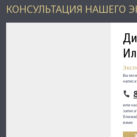
КОНСУЛЬТАЦИЯ НАШЕГО Э
Ди
Ил
Эксп
Вы мож
написа
или на
записат
ближай
вами