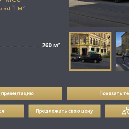
 за 1 м
²
260 м
²
 презентацию
Показать т
ся
Предложить свою цену