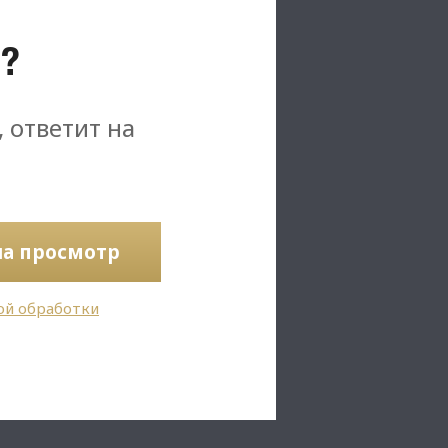
?
, ответит на
на просмотр
ой обработки