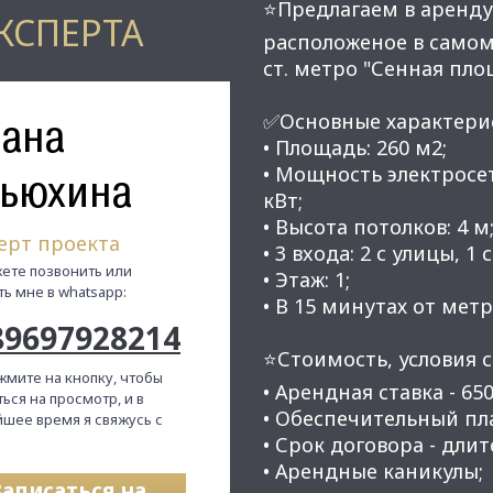
⭐Предлагаем в аренду
КСПЕРТА
pacположеное в сaмом
ст. метpo "Сeнная плo
ана
✅Основные характери
• Площадь: 260 м2;
• Мощность электросет
ьюхина
кВт;
• Высота потолков: 4 м
ерт проекта
• 3 вxодa: 2 с улицы, 1 
ете позвонить или
• Этаж: 1;
ть мне в whatsapp:
• В 15 минутах от мет
89697928214
⭐Стоимость, условия с
жмите на кнопку, чтобы
• Арендная ставка - 650
ься на просмотр, и в
• Обеспечительный плат
шее время я свяжусь с
• Срок договора - длит
• Арендные каникулы;
Записаться на