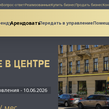
и
Вопрос-ответ
Реализованные
Купить бизнес
Продать бизнес
Кон
Арендовать
ренду
Передать в управление
Помеще
 В ЦЕНТРЕ
вления - 10.06.2026
 / мес