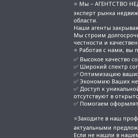
⭐ Мы – АГЕНТСТВО Н
эксперт рынка недвиж
области.
Наши агенты закрывают
Мы строим долгосроч
честности и качестве
⭐ Работая с нами, вы 
✅ Высокое качество со
✅ Широкий спектр соп
✅ Оптимизацию ваших
✅ Экономию Ваших нер
✅ Доступ к уникальной
отсутствуют в открыт
✅ Помогаем оформлят
⭐Заходите в наш проф
актуальными предлож
Если не нашли в наше