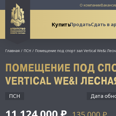
О компании
Ваканси
Купить
Продать
Сдать в а
Главная
ПСН
Помещение под спорт зал Vertical We&i Лесн
ПОМЕЩЕНИЕ ПОД СПО
VERTICAL WE&I ЛЕСНА
ПСН
Дата обно
11 124 000 ₽
135 000 ₽