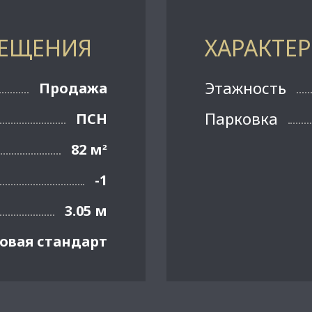
МЕЩЕНИЯ
ХАРАКТЕ
Этажность
Продажа
Парковка
ПСН
82 м
²
-1
3.05 м
овая стандарт