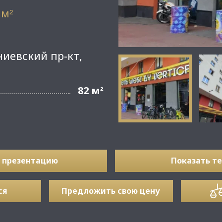
 м
²
иевский пр-кт,
82 м
²
 презентацию
Показать т
ся
Предложить свою цену