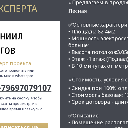
⭐Предлагаем в продажу
КСПЕРТА
Лесная
✅Основные характери
ниил
• Площадь: 82,4м2
• Мощность электросет
больше;
гов
• Высота потолков:3.05
• Этаж: -1 этаж (Подвал)
ерт проекта
• В 10 минутах от метр
ете позвонить или
ть мне в whatsapp:
⭐Стоимость, условия с
+79697079107
• Скидка при 100% опла
• Стоимость базовая: 12
жмите на кнопку, чтобы
• Срок договора - длит
ься на просмотр, и в
шее время я свяжусь с
✅Описание:
• Помещение располага
Записаться на