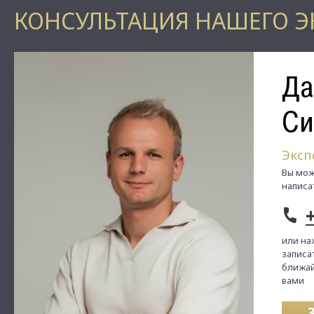
КОНСУЛЬТАЦИЯ НАШЕГО Э
Да
Си
Эксп
Вы мож
написа
или на
записат
ближай
вами