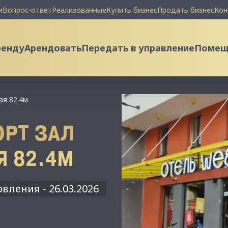
и
Вопрос-ответ
Реализованные
Купить бизнес
Продать бизнес
Кон
ренду
Арендовать
Передать в управление
Помеще
ая 82.4м
РТ ЗАЛ
Я 82.4М
вления - 26.03.2026