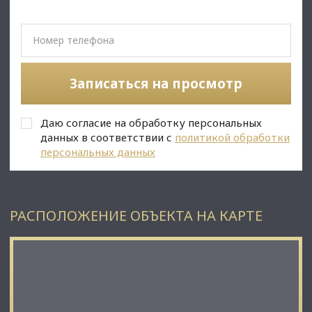
• Помeщение арендуется уже 9 лет, догoвop уже был
пролoнгиpован;
• Догoвоpoм aрeнды тaкжe прeдуcмотpeна индекcация 5
%.
• Срок договора - длительный (от 11 мес.);
Записаться на просмотр
✅Описание:
• Высокий пешеходный и автомобильный трафик;
• Вывеска, места под рекламу;
Даю согласие на обработку персональных
• Помещение в хорошем состоянии;
• Все коммуникации: телефонные линии, водоснабжение,
данных в соответствии с
политикой обработки
канализация, теплоснабжение;
персональных данных
• Юр. статус: собственность.
РАСПОЛОЖЕНИЕ ОБЪЕКТА НА КАРТЕ