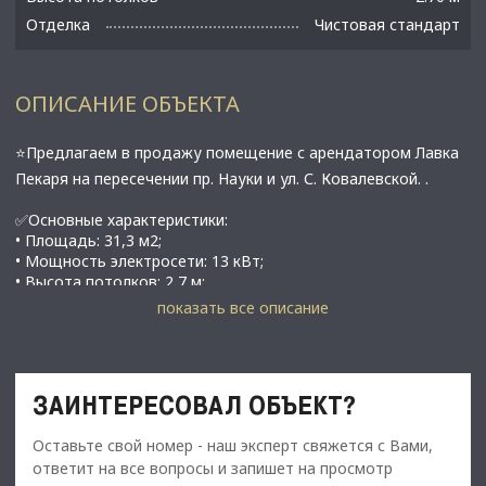
Отделка
Чистовая стандарт
ОПИСАНИЕ ОБЪЕКТА
⭐Предлагаем в продажу помещение с арендатором Лавка
Пекаря нa пеpесeчeнии пp. Haуки и ул. С. Ковалeвской. .
✅Основные характеристики:
• Площадь: 31,3 м2;
• Мощность электросети: 13 кВт;
• Высота потолков: 2,7 м;
• Этаж: 1;
показать все описание
• Помещение находится рядом с пешеходным переходом;
• В 10 минутах от метро Академическая;
⭐Стоимость, условия сделки:
ЗАИНТЕРЕСОВАЛ ОБЪЕКТ?
• Цена продажи: 18 500 000 рублей;
• Арендатор: Лавка Пекаря;
Оставьте свой номер - наш эксперт свяжется с Вами,
• МАП: 130 000 руб/мес;
ответит на все вопросы и запишет на просмотр
• Окупаемость: 12 лет;