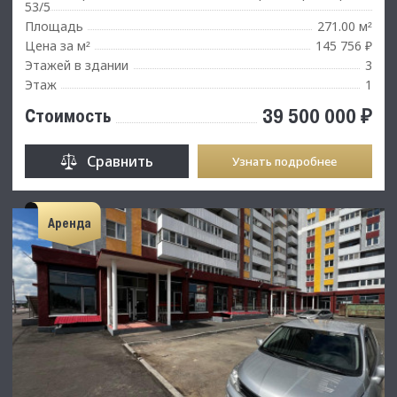
53/5
Площадь
271.00 м
²
Цена за м
145 756 ₽
²
Этажей в здании
3
Этаж
1
39 500 000 ₽
Стоимость
Сравнить
Узнать подробнее
Аренда