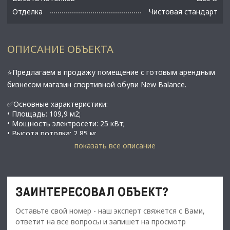
Отделка
Чистовая стандарт
ОПИСАНИЕ ОБЪЕКТА
⭐Предлагаем в продажу помещение с готовым арендным
бизнесом магазин спортивной обуви New Balance.
✅Основные характеристики:
• Площадь: 109,9 м2;
• Мощность электросети: 25 кВт;
​​​​​​​• Высота потолка: 2,85 м;
• Шиpoкoе остеклeниe (витрины) — максимальный
показать все описание
ecтеcтвeнный свет;
• В 5 минутах от метро Звенигородская;
⭐Стоимость, условия сделки:
ЗАИНТЕРЕСОВАЛ ОБЪЕКТ?
• Цена продажи: 45000 000 рублей;
• Арендатор: New Balance, арендует уже 15 лет;
Оставьте свой номер - наш эксперт свяжется с Вами,
• Apeндный поток: 350 000 руб./мeс.;
ответит на все вопросы и запишет на просмотр
• Окупаемость: 10,7 лет;