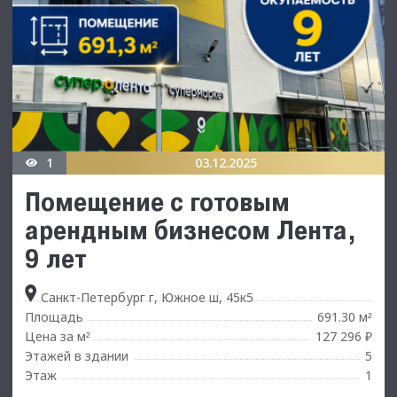
1
03.12.2025
Помещение с готовым
арендным бизнесом Лента,
9 лет
Санкт-Петербург г, Южное ш, 45к5
Площадь
691.30 м
²
Цена за м
127 296 ₽
²
Этажей в здании
5
Этаж
1