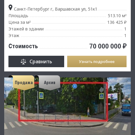
Санкт-Петербург г, Варшавская ул, 51к1
Площадь
513.10 м
²
Цена за м
136 425 ₽
²
Этажей в здании
1
Этаж
1
70 000 000 ₽
Стоимость
Сравнить
Узнать подробнее
Продажа
Архив