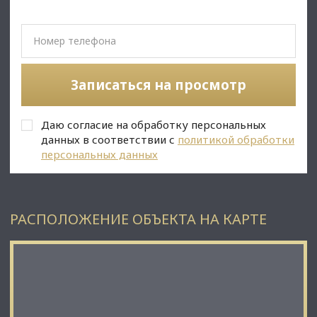
✅Описание:
• Высокий пешеходный и автомобильный трафик;
• Вывеска, места под рекламу;
• Помещение в хорошем состоянии;
• Все коммуникации: телефонные линии, водоснабжение,
канализация, теплоснабжение;
Записаться на просмотр
• Юр. статус: собственность.
Даю согласие на обработку персональных
С Уважением, Михаил Лунев.
данных в соответствии с
политикой обработки
Недвижимость Северо-Запада.
персональных данных
РАСПОЛОЖЕНИЕ ОБЪЕКТА НА КАРТЕ