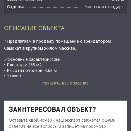
Отделка
Чистовая стандарт
ОПИСАНИЕ ОБЪЕКТА
⭐Предлагаем в продажу помещение с арендатором
Самокат в крупном жилом массиве.
✅Основные характеристики:
• Площадь: 265 м2;
• Высота потолков: 3,68 м;
• Этаж: 1;
• 2 отдельных входа с улицы;
показать все описание
• Санкт-Петербург, 5-й Предпортовый проезд, д. 1;
⭐Стоимость, условия сделки:
• Цена продажи: 87 000 000 рублей;
ЗАИНТЕРЕСОВАЛ ОБЪЕКТ?
• Арендатор: "Самокат";
• МАП: 663 000 руб/мес, индексация 6% с 3-го года;
Оставьте свой номер - наш эксперт свяжется с Вами,
• Окупаемость: 10,9 лет без учета индексации.
ответит на все вопросы и запишет на просмотр