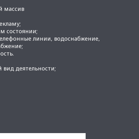
й массив
рекламу;
м состоянии;
телефонные линии, водоснабжение,
абжение;
ость.
 вид деятельности;