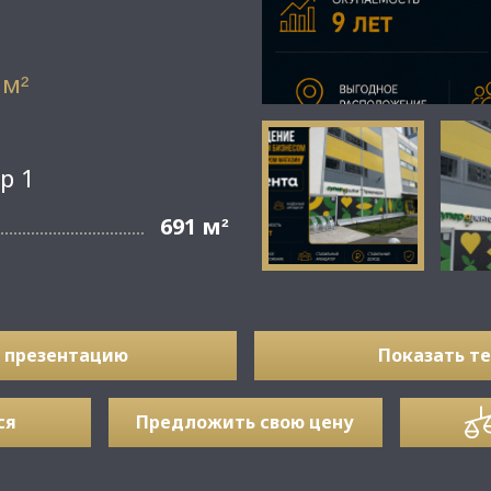
 м
²
р 1
691 м
²
 презентацию
Показать т
ся
Предложить свою цену