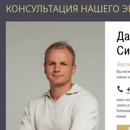
КОНСУЛЬТАЦИЯ НАШЕГО Э
Да
Си
Эксп
Вы мож
написа
или на
записат
ближай
вами