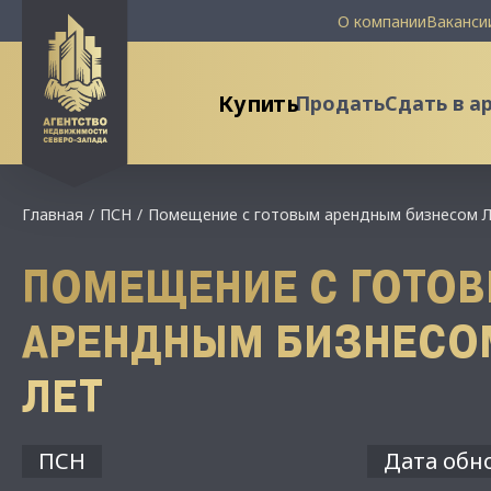
О компании
Ваканси
Купить
Продать
Сдать в а
Главная
ПСН
Помещение с готовым арендным бизнесом Ле
ПОМЕЩЕНИЕ С ГОТО
АРЕНДНЫМ БИЗНЕСОМ
ЛЕТ
ПСН
Дата обно