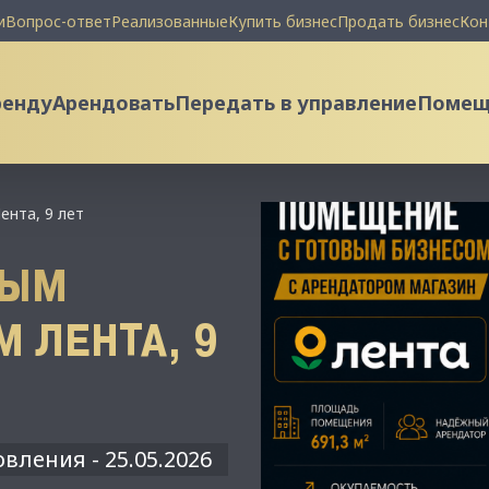
и
Вопрос-ответ
Реализованные
Купить бизнес
Продать бизнес
Кон
ренду
Арендовать
Передать в управление
Помеще
нта, 9 лет
ВЫМ
 ЛЕНТА, 9
вления - 25.05.2026