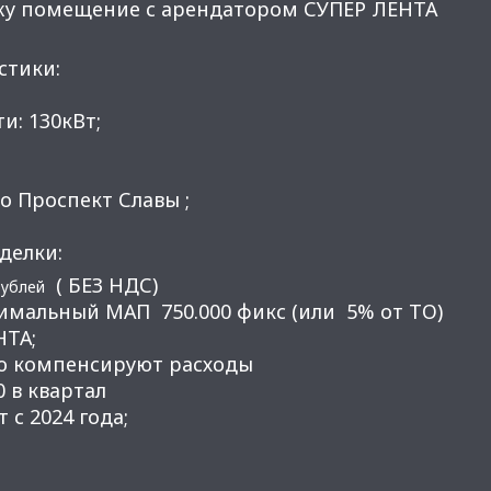
жу помещение с арендатором СУПЕР ЛЕНТА
стики:
и: 130кВт;
ро Проспект Славы ;
делки:
( БЕЗ НДС)
рублей
мальный МАП 750.000 фикс (или 5% от ТО)
НТА;
ью компенсируют расходы
0 в квартал
т с 2024 года;