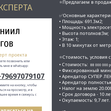
⭐Предлагаем в прода
КСПЕРТА
✅Основные характери
• Площадь: 691.3м2;
ниил
• Мощность электросет
• Высота потолков:3м;
• Этаж: 1;
гов
• В 10 минутах от мет
ерт проекта
⭐Стоимость, условия с
ете позвонить или
​​​​​​​• Стоимость:
88 000 000 
ть мне в whatsapp:
• Фиксированный мини
+79697079107
• Арендатор СУПЕР ЛЕ
• Арендатор полност
жмите на кнопку, чтобы
• Налог на землю 20.00
ься на просмотр, и в
• Срок договора - 10 ле
шее время я свяжусь с
​​​​​​​• Окупаемость: 9,7 лет.
Записаться на