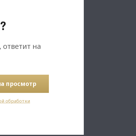
?
, ответит на
на просмотр
ой обработки