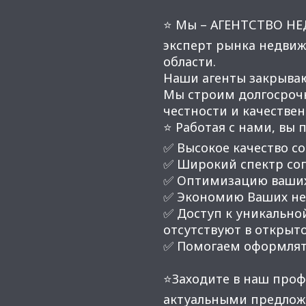
⭐ Мы – АГЕНТСТВО Н
эксперт рынка недвиж
области.
Наши агенты закрывают
Мы строим долгосроч
честности и качестве
⭐ Работая с нами, вы 
✅ Высокое качество со
✅ Широкий спектр соп
✅ Оптимизацию ваших
✅ Экономию Ваших нер
✅ Доступ к уникальной
отсутствуют в открыт
✅ Помогаем оформлят
⭐Заходите в наш проф
актуальными предлож