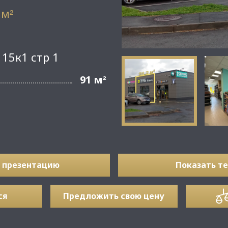
 м
²
115к1 стр 1
91 м
²
 презентацию
Показать т
ся
Предложить свою цену