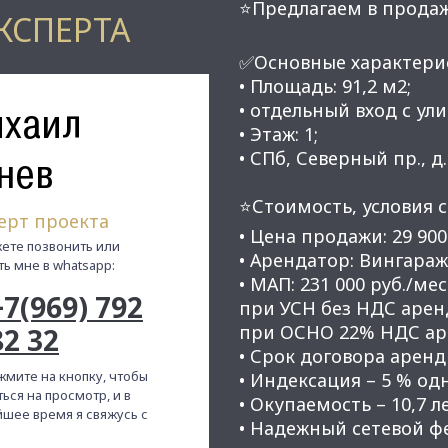
⭐Предлагаем в продаж
КСПЕРТА
✅Основные характери
• Площадь: 91,2 м2;
хаил
• отдельный вход с ул
• Этаж: 1;
• СПб, Северный пр., д.
нев
⭐Стоимость, условия с
ерт проекта
• Цена продажи: 29 900
ете позвонить или
• Арендатор: Вингараж
ть мне в whatsapp:
• МАП: 231 000 руб./мес
+7(969) 792
при УСН без НДС аренд
при ОСНО 22% НДС арен
82 32
• Срок договора аренды
жмите на кнопку, чтобы
• Индексация – 5 % од
ься на просмотр, и в
• Окупаемость – 10,7 л
шее время я свяжусь с
• Надежный сетевой ф