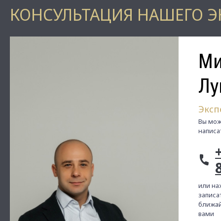
КОНСУЛЬТАЦИЯ НАШЕГО Э
Ми
Лу
Эксп
Вы мож
написа
или на
записат
ближай
вами