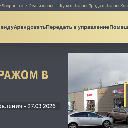
и
Вопрос-ответ
Реализованные
Купить бизнес
Продать бизнес
Кон
ренду
Арендовать
Передать в управление
Помеще
РАЖОМ В
вления - 27.03.2026