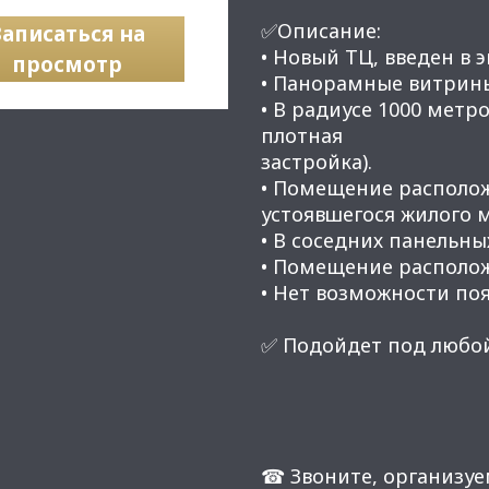
✅Описание:
Записаться на
• Новый ТЦ, введен в э
просмотр
• Панорамные витрин
• В радиусе 1000 метр
плотная
застройка).
• Помещение располож
устоявшегося жилого м
• В соседних панельн
• Помещение располож
• Нет возможности по
✅ Подойдет под любой
☎ Звоните, организуе