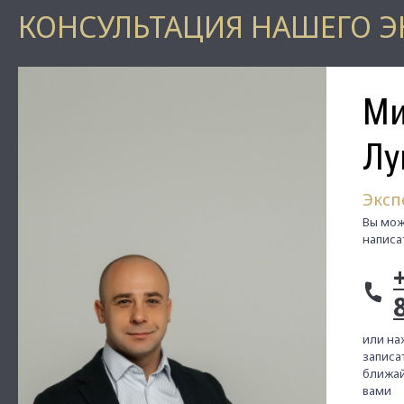
КОНСУЛЬТАЦИЯ НАШЕГО Э
Ми
Лу
Эксп
Вы мож
написа
или на
записат
ближай
вами