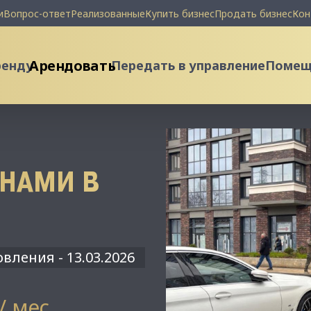
и
Вопрос-ответ
Реализованные
Купить бизнес
Продать бизнес
Кон
Арендовать
ренду
Передать в управление
Помеще
НАМИ В
вления - 13.03.2026
 / мес