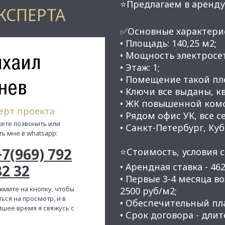
⭐Предлагаем в аренду
КСПЕРТА
✅Основные характери
• Площадь: 140,25 м2;
хаил
• Мощность электросет
• Этаж: 1;
• Помещение такой пл
нев
• Ключи все выданы, к
• ЖК повышенной ком
ерт проекта
• Рядом офис УК, все с
ете позвонить или
• Санкт-Петербург, Куб
ть мне в whatsapp:
+7(969) 792
⭐Стоимость, условия с
• Арендная ставка - 46
82 32
• Первые 3-4 месяца в
жмите на кнопку, чтобы
2500 руб/м2;
ься на просмотр, и в
• Обеспечительный плат
шее время я свяжусь с
• Срок договора - длит