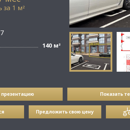
 за 1 м
²
к7
140 м
²
 презентацию
Показать т
ся
Предложить свою цену