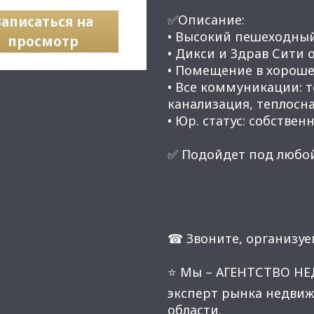
✅Описание:
Записаться на
• Высокий пешеходны
просмотр
• Дикси и Здрав Сити 
• Помещение в хороше
• Все коммуникации: 
канализация, теплосн
• Юр. статус: собственн
✅ Подойдет под любой
☎ Звоните, организуе
⭐ Мы – АГЕНТСТВО Н
эксперт рынка недвиж
области.