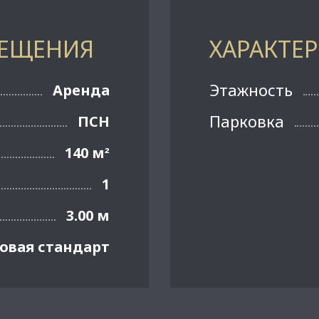
МЕЩЕНИЯ
ХАРАКТЕ
Этажность
Аренда
Парковка
ПСН
140 м
²
1
3.00 м
овая стандарт