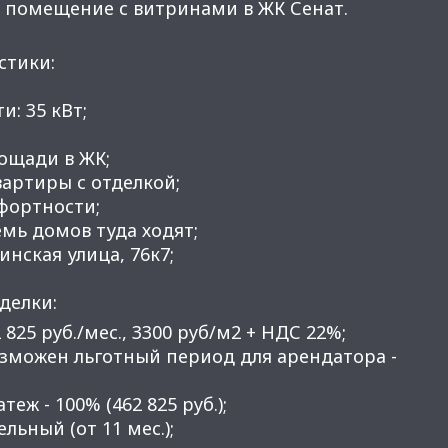
 помещение с витринами в ЖК Сенат.
стики:
и: 35 кВт;
ощади в ЖК;
вартиры с отделкой;
фортности;
емь домов туда ходят;
инская улица, 76к7;
делки:
2 825 руб./мес., 3300 руб/м2 + НДС 22%;
озможен льготный период для арендатора -
еж - 100% (462 825 руб.);
ельный (от 11 мес.);