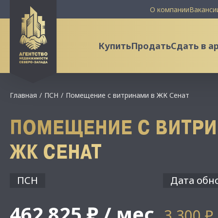
О компании
Ваканси
Купить
Продать
Сдать в а
Главная
ПСН
Помещение с витринами в ЖК Сенат
ПОМЕЩЕНИЕ С ВИТРИ
ЖК СЕНАТ
ПСН
Дата обно
462 825 ₽ / мес
3 300 ₽