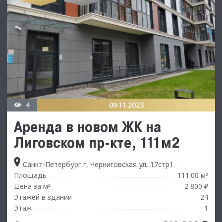
4
09.11.2023
Аренда в новом ЖК на
Лиговском пр-кте, 111м2
Санкт-Петербург г, Черниговская ул, 17стр1
Площадь
111.00 м
²
Цена за м
2 800 ₽
²
Этажей в здании
24
Этаж
1