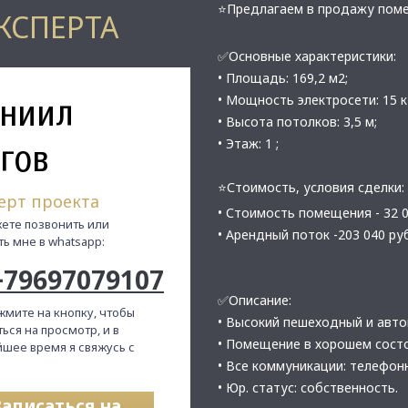
⭐Предлагаем в продажу поме
КСПЕРТА
✅Основные характеристики:
• Площадь: 169,2 м2;
ниил
• Мощность электросети: 15 к
• Высота потолков: 3,5 м;
гов
• Этаж: 1 ;
⭐Стоимость, условия сделки:
ерт проекта
• Стоимость помещения - 32 
ете позвонить или
• Арендный поток -203 040 руб
ть мне в whatsapp:
+79697079107
✅Описание:
жмите на кнопку, чтобы
• Высокий пешеходный и авт
ься на просмотр, и в
• Помещение в хорошем сост
шее время я свяжусь с
• Все коммуникации: телефон
• Юр. статус: собственность.
Записаться на