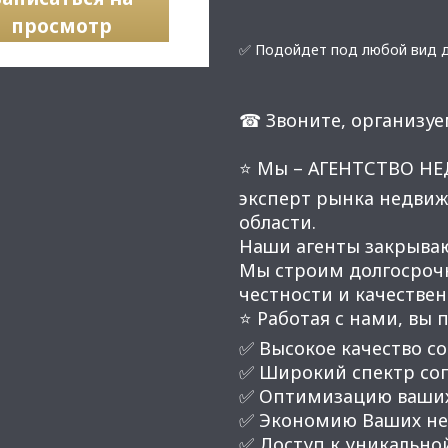
просмотр
✅ Подойдет под любой вид д
☎ Звоните, организуе
⭐ Мы – АГЕНТСТВО Н
эксперт рынка недвиж
области.
Наши агенты закрывают
Мы строим долгосроч
честности и качестве
⭐ Работая с нами, вы 
✅ Высокое качество со
✅ Широкий спектр соп
✅ Оптимизацию ваших
✅ Экономию Ваших нер
✅ Доступ к уникальной