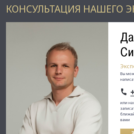
КОНСУЛЬТАЦИЯ НАШЕГО Э
Да
Си
Эксп
Вы мож
написа
или на
записат
ближай
вами