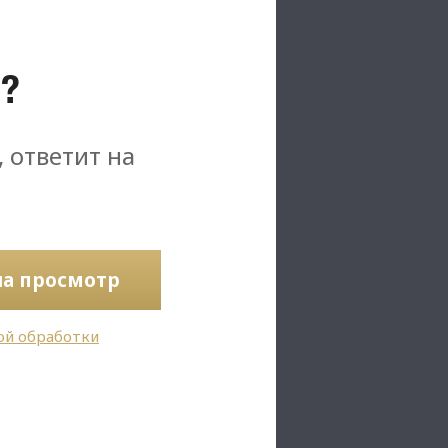
?
, ответит на
на просмотр
ой обработки