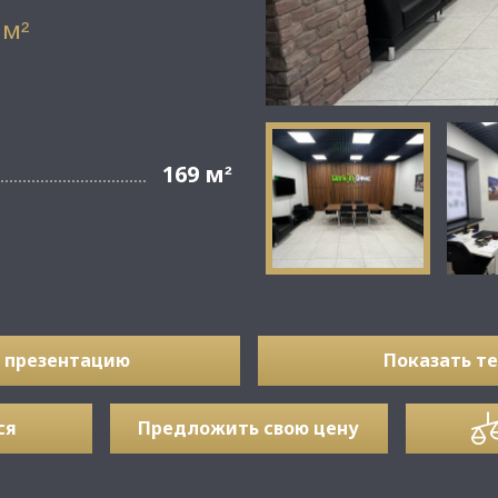
 м
²
169 м
²
 презентацию
Показать т
ся
Предложить свою цену