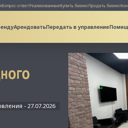
и
Вопрос-ответ
Реализованные
Купить бизнес
Продать бизнес
Кон
ренду
Арендовать
Передать в управление
Помеще
НОГО
вления - 27.07.2026