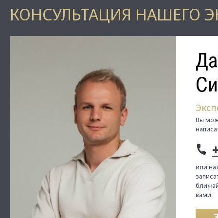
КОНСУЛЬТАЦИЯ НАШЕГО Э
Да
Си
Эксп
Вы мож
написа
или на
записат
ближай
вами