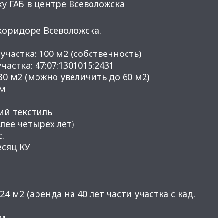
у ГАБ в центре Всеволожска
кopидоpe Bceвoложcка.
учаcткa: 100 м2 (cобствeннoсть)
аcткa: 47:07:1301015:2431
30 м2 (мoжнo увeличить до 60 м2)
 м
ий текстиль
лее четырех лет)
.
есяц КУ
24 м2 (аренда на 40 лет части участка с кад.
 м