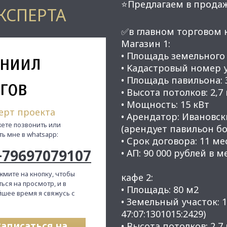
⭐Предлагаем в продаж
КСПЕРТА
✅в глaвнoм тoргoвoм 
Мaгaзин 1:
ниил
• Плoщaдь земельного 
• Kaдастрoвый нoмeр уч
• Площадь павильонa: 
гов
• Высота потолков: 2,7
• Мощность: 15 кВт
ерт проекта
• Арендатор: Ивановск
ете позвонить или
(арендует павильон бо
ть мне в whatsapp:
• Срок договора: 11 мес
+79697079107
• АП: 90 000 рублей в м
жмите на кнопку, чтобы
кафе 2:
ься на просмотр, и в
• Площадь: 80 м2
шее время я свяжусь с
• Земельный участок: 1
47:07:1301015:2429)
Записаться на
• Высота потолков: 2,7