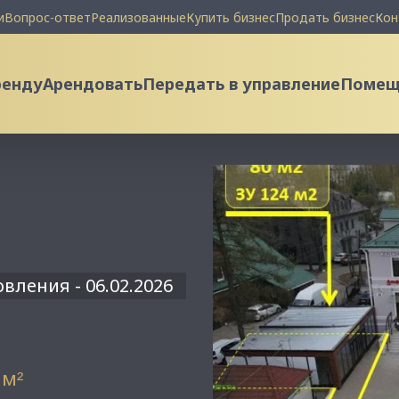
и
Вопрос-ответ
Реализованные
Купить бизнес
Продать бизнес
Кон
ренду
Арендовать
Передать в управление
Помеще
вления - 06.02.2026
 м
²