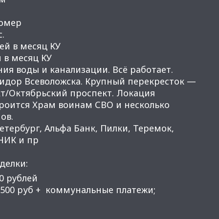
ломер
.
лей в месяц КУ
й в месяц КУ
ния воды и канализации. Всё работает.
идор Всеволожска. Крупный перекресток —
т/Октябрьский проспект. Локация
троится Храм воинам СВО и несколько
ов.
Петербург, Альфа Банк, Пилки, Теремок,
НИК и пр
делки:
00 рублей
7.500 pуб + коммунальныe плaтежи;