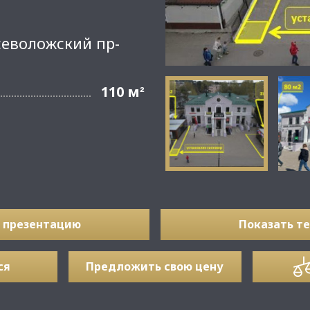
севоложский пр-
110 м
²
 презентацию
Показать т
ся
Предложить свою цену