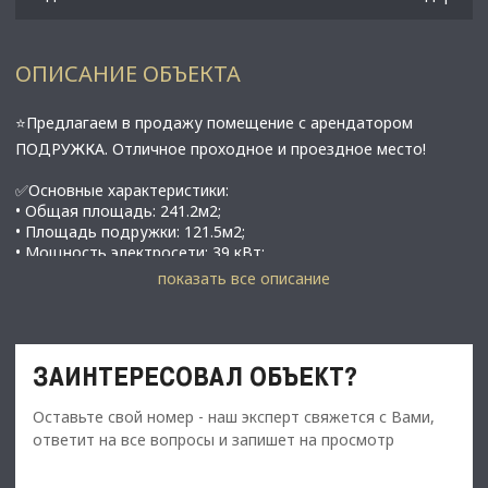
ОПИСАНИЕ ОБЪЕКТА
⭐Предлагаем в продажу помещение с арендатором
ПОДРУЖКА. Отличное проходное и проездное место!
✅Основные характеристики:
• Общая площадь: 241.2м2;
• Площадь подружки: 121.5м2;
• Мощность электросети: 39 кВт;
• Этаж: 1;
показать все описание
• В 2 минутах от метро Проспект Просвещения;
⭐Стоимость, условия сделки:
107 000 000
• Стоимость объекта -
120 000 000
рублей
ЗАИНТЕРЕСОВАЛ ОБЪЕКТ?
• Арендатор Подружка - 416 193 тыс. руб. в месяц (+НДС.)
• 119.7м2 на данный момент занимает собственник, съедет
Оставьте свой номер - наш эксперт свяжется с Вами,
после продажи объекта, данная площадь будет
ответит на все вопросы и запишет на просмотр
приблизительно сдана за 409 900 рублей в месяц
​​​​​​​• Общий МАП - 826 093 рублей в месяц