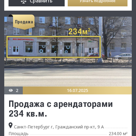
Сравнить
Узнать подробнее
Продажа
2
16.07.2025
Продажа с арендаторами
234 кв.м.
Санкт-Петербург г, Гражданский пр-кт, 9 А
Площадь
234.00 м
²