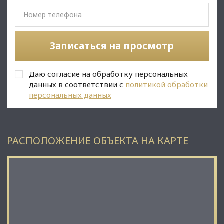
• Помещение в хорошем состоянии;
• Все коммуникации: телефонные линии, водоснабжение,
канализация, теплоснабжение;
• Юр. статус: собственность.
Записаться на просмотр
✅ Подойдет под любой вид деятельности;
Даю согласие на обработку персональных
данных в соответствии с
политикой обработки
персональных данных
РАСПОЛОЖЕНИЕ ОБЪЕКТА НА КАРТЕ