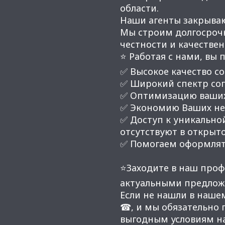
области.
Наши агенты закрывают
Мы строим долгосроч
честности и качестве
⭐ Работая с нами, вы 
✅ Высокое качество со
✅ Широкий спектр соп
✅ Оптимизацию ваших
✅ Экономию Ваших нер
✅ Доступ к уникальной
отсутствуют в открыт
✅ Помогаем оформлят
⭐Заходите в наш проф
актуальными предлож
Если не нашли в наше
☎, и мы обязательно
выгодным условиям н