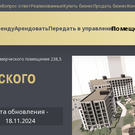
и
Вопрос-ответ
Реализованные
Купить бизнес
Продать бизнес
Кон
Помеще
ренду
Арендовать
Передать в управление
мерческого помещения 238,5
СКОГО
та обновления -
18.11.2024