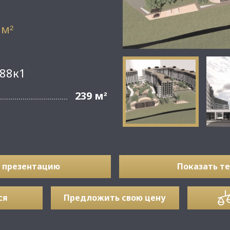
 м
²
188к1
239 м
²
 презентацию
Показать т
ся
Предложить свою цену