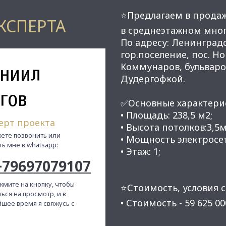
⭐Предлагаем в прода
КСПЕРТА
в среднеэтажном мно
По адресу: Ленинградс
гор.поселение, пос. Н
ниил
Коммунаров, бульваро
Дудергофкой.
гов
✅Основные характери
• Площадь: 238,5 м2;
ерт проекта
• Высота потолков:3,5м
ете позвонить или
• Мощность электросети
ть мне в whatsapp:
• Этаж: 1;
+79697079107
жмите на кнопку, чтобы
⭐Стоимость, условия с
ься на просмотр, и в
• Стоимость - 59 625 000
шее время я свяжусь с