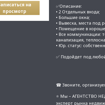
Записаться на
✅Описание:
просмотр
• 2 Отдельных входа;
• Большие окна;
• Вывеска, места под 
• Помещение в хороше
• Все коммуникации: 
канализация, теплосн
• Юр. статус: собственн
✅ Подойдет под любой
☎ Звоните, организуе
⭐ Мы – АГЕНТСТВО Н
эксперт рынка недвиж